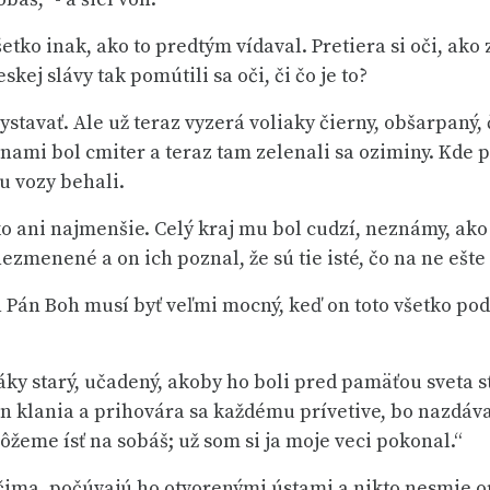
etko inak, ako to predtým vídaval. Pretiera si oči, ako
kej slávy tak pomútili sa oči, či čo je to?
vystavať. Ale už teraz vyzerá voliaky čierny, obšarpaný
inami bol cmiter a teraz tam zelenali sa oziminy. Kde
u vozy behali.
 ani najmenšie. Celý kraj mu bol cudzí, neznámy, ako b
nezmenené a on ich poznal, že sú tie isté, čo na ne ešte
ten Pán Boh musí byť veľmi mocný, keď on toto všetko p
dáky starý, učadený, akoby ho boli pred pamäťou sveta 
 klania a prihovára sa každému prívetive, bo nazdáva sa,
ôžeme ísť na sobáš; už som si ja moje veci pokonal.“
ima, počúvajú ho otvorenými ústami a nikto nesmie opýta