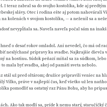
lel. I teraz zabral sa do svojho kostolíka, kde aj predt
eskej slávy. Otec i rodina ešte aj potom nahovárali Vilk
a na kolenách v svojom kostolíku, — a neženil sa a než
žiadosť nevypĺňala sa. Naveľa naveľa počal sám na inakš
 hneď o desať rokov omladol. Ani nevedel, čo má od rado
obiť neslýchané prípravy ku svadbe. Najkrajšie dievča 
ný na hostinu. Súdok peňazí míňal sa za súdkom, lebo 
 to mala byť svadba, akej od pamäti sveta nebolo.
stál už pred oltárom; družice pripravili veniec na hl
lý Vilko, práve v najlepší čas, keď všetko už len naňh
olíka pomodliť sa ostatný raz Pánu Bohu, aby ho pripus
ách. Ako tak modlí sa, príde k nemu starý, staručičký čl