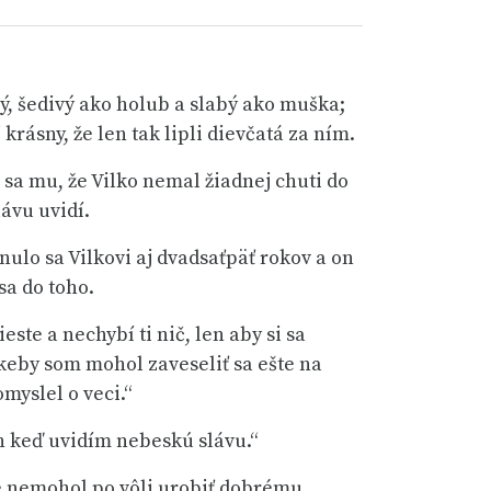
rý, šedivý ako holub a slabý ako muška;
rásny, že len tak lipli dievčatá za ním.
sa mu, že Vilko nemal žiadnej chuti do
ávu uvidí.
inulo sa Vilkovi aj dvadsaťpäť rokov a on
sa do toho.
este a nechybí ti nič, len aby si sa
, keby som mohol zaveseliť sa ešte na
omyslel o veci.“
en keď uvidím nebeskú slávu.“
že nemohol po vôli urobiť dobrému