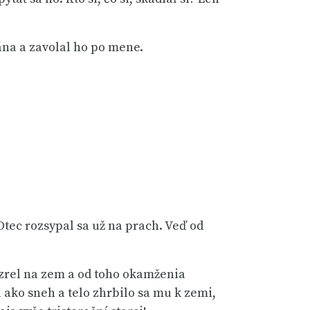
ána a zavolal ho po mene.
Otec rozsypal sa už na prach. Veď od
 pozrel na zem a od toho okamženia
 ako sneh a telo zhrbilo sa mu k zemi,