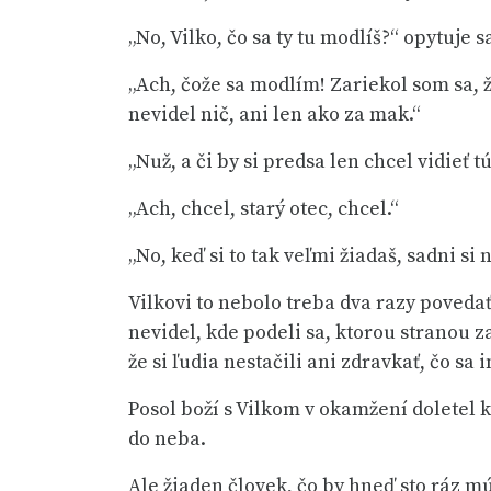
„No, Vilko, čo sa ty tu modlíš?“ opytuje s
„Ach, čože sa modlím! Zariekol som sa, 
nevidel nič, ani len ako za mak.“
„Nuž, a či by si predsa len chcel vidieť 
„Ach, chcel, starý otec, chcel.“
„No, keď si to tak veľmi žiadaš, sadni si 
Vilkovi to nebolo treba dva razy povedať,
nevidel, kde podeli sa, ktorou stranou za
že si ľudia nestačili ani zdravkať, čo sa
Posol boží s Vilkom v okamžení doletel k
do neba.
Ale žiaden človek, čo by hneď sto ráz mú