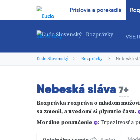
Príslovia a porekadlá
Roz
VŠET
Ľudo Slovenský
Rozprávky
Nebeská sl
Nebeská sláva
7+
Rozprávka rozpráva o mladom mužovi, k
sa zmenil, a uvedomí si plynutie času.
A
Morálne ponaučenie
:
Trpezlivosť a pr
AI
Mode