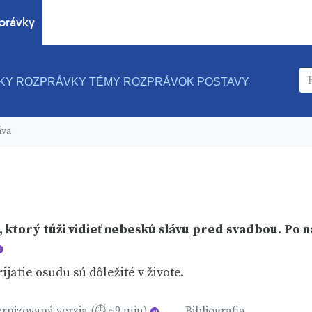
právky
KY ROZPRÁVKY
TÉMY ROZPRÁVOK
POSTAVY
áva
torý túži vidieť nebeskú slávu pred svadbou. Po ná
I
ijatie osudu sú dôležité v živote.
rnizovaná verzia
Bibliografia
(⏱ ~9 min)
AI