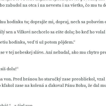
bo zabudol na otca i na nevestu i na všetko, čo mu tu d
dnu hodinku tu; doprajže mi, dopraj, nech sa pobavím e
ý sen a Vilkovi nechcelo sa ešte dolu; bo keď ho volal 
tretiu hodinku, veď ti už potom pôjdem.“
ase v tej nebeskej sláve. Ani nebadal, ako mu chytro prel
síš dolu!“
 von. Pred bránou ho staručký zase preobliekol, vzal h
o kľakol zase na kolená a ďakoval Pánu Bohu, že dal mu
báš,“ - a šiel von.