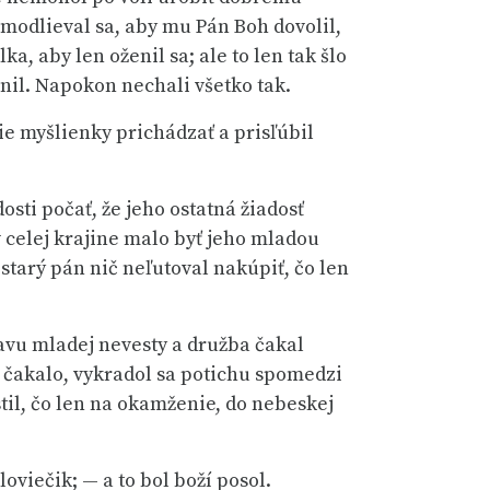
ým modlieval sa, aby mu Pán Boh dovolil,
a, aby len oženil sa; ale to len tak šlo
enil. Napokon nechali všetko tak.
ie myšlienky prichádzať a prisľúbil
sti počať, že jeho ostatná žiadosť
v celej krajine malo byť jeho mladou
starý pán nič neľutoval nakúpiť, čo len
avu mladej nevesty a družba čakal
o čakalo, vykradol sa potichu spomedzi
til, čo len na okamženie, do nebeskej
oviečik; — a to bol boží posol.