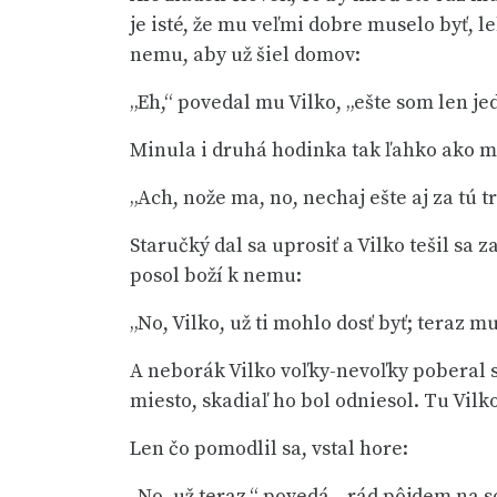
je isté, že mu veľmi dobre muselo byť, le
nemu, aby už šiel domov:
„Eh,“ povedal mu Vilko, „ešte som len je
Minula i druhá hodinka tak ľahko ako mil
„Ach, nože ma, no, nechaj ešte aj za tú 
Staručký dal sa uprosiť a Vilko tešil sa z
posol boží k nemu:
„No, Vilko, už ti mohlo dosť byť; teraz mu
A neborák Vilko voľky-nevoľky poberal sa
miesto, skadiaľ ho bol odniesol. Tu Vilk
Len čo pomodlil sa, vstal hore:
„No, už teraz,“ povedá, „rád pôjdem na so