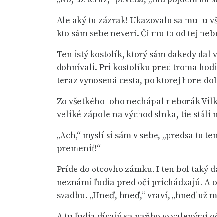
Ale aký tu zázrak! Ukazovalo sa mu tu vš
kto sám sebe neverí. Či mu to od tej nebes
Ten istý kostolík, ktorý sám dakedy dal 
dohnívali. Pri kostolíku pred troma hod
teraz vynosená cesta, po ktorej hore-dol
Zo všetkého toho nechápal neborák Vilko
veliké zápole na východ slnka, tie stáli 
„Ach,“ myslí si sám v sebe, „predsa to 
premeniť!“
Príde do otcovho zámku. I ten bol taký 
neznámi ľudia pred oči prichádzajú. A on
svadbu. „Hneď, hneď,“ vraví, „hneď už m
A tu ľudia dívajú sa naňho vyvalenými oč