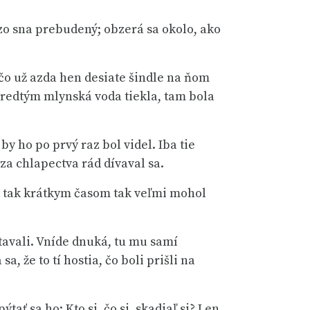
 zo sna prebudený; obzerá sa okolo, ako
, čo už azda hen desiate šindle na ňom
 predtým mlynská voda tiekla, tam bola
y ho po prvý raz bol videl. Iba tie
 za chlapectva rád dívaval sa.
od tak krátkym časom tak veľmi mohol
stavali. Vníde dnuká, tu mu samí
 že to tí hostia, čo boli prišli na
ť sa ho: Kto si, čo si, skadiaľ si? Len