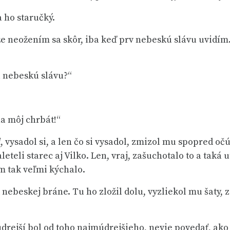
a ho staručký.
že neožením sa skôr, iba keď prv nebeskú slávu uvidím.
tú nebeskú slávu?“
na môj chrbát!“
 vysadol si, a len čo si vysadol, zmizol mu spopred očú 
leteli starec aj Vilko. Len, vraj, zašuchotalo to a taká
 im tak veľmi kýchalo.
 nebeskej bráne. Tu ho zložil dolu, vyzliekol mu šaty, 
drejší bol od toho najmúdrejšieho, nevie povedať, ako v