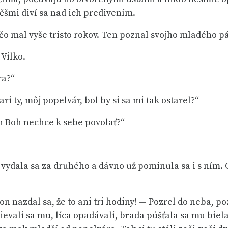
äčšmi diví sa nad ich predivením.
, čo mal vyše tristo rokov. Ten poznal svojho mladého p
 Vilko.
ra?“
ri ty, môj popelvár, bol by si sa mi tak ostarel?“
án Boh nechce k sebe povolať?“
 vydala sa za druhého a dávno už pominula sa i s ním. 
A on nazdal sa, že to ani tri hodiny! — Pozrel do neba,
evali sa mu, líca opadávali, brada púšťala sa mu biela