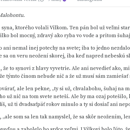
 Malohontu.
 syna, ktorého volali Vilkom. Ten pán bol už veľmi sta
ilko bol mocný, zdravý ako ryba vo vode a pritom šuhaj k
ani nemal inej potechy na svete; iba to jedno nezdalo 
že sa on veru neožení skorej, iba keď napred nebeskú sl
 že to synovi z hlavy vyvetrie. Ale ani nevedieť ako, m
, že týmto činom nebude nič a že už musí sám zamiešať 
várať, ale len pekne, „ty si už, chvalabohu, šuhaj na mi
ého už nič na tom svete neteší. Ale by ma ozaj potešilo
díš, už ti dvadsaťpäť rokov minulo a ty si dosiaľ ani nep
, „ale som sa len tak namyslel, že sa skôr neožením, l
veďou a zabolelo ho srdce veľmi. I Vilkovi bolo ľúto, 