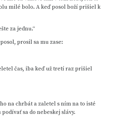
olu milé bolo. A keď posol boží prišiel k
šte za jednu.“
posol, prosil sa mu zase:
etel čas, iba keď už tretí raz prišiel
o na chrbát a zaletel s ním na to isté
 podívať sa do nebeskej slávy.