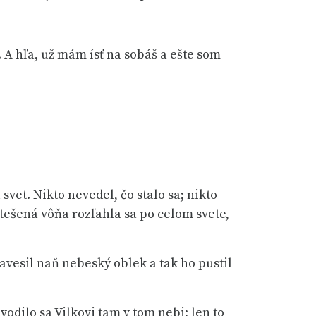
 A hľa, už mám ísť na sobáš a ešte som
svet. Nikto nevedel, čo stalo sa; nikto
 utešená vôňa rozľahla sa po celom svete,
zavesil naň nebeský oblek a tak ho pustil
odilo sa Vilkovi tam v tom nebi; len to