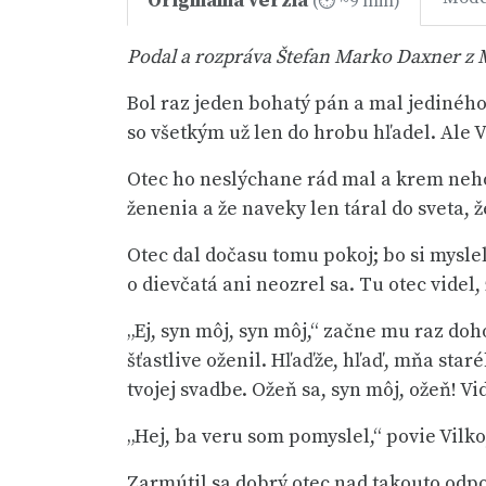
Originálna verzia
(⏱ ~9 min)
Podal a rozpráva Štefan Marko Daxner z
Bol raz jeden bohatý pán a mal jediného
so všetkým už len do hrobu hľadel. Ale V
Otec ho neslýchane rád mal a krem neho 
ženenia a že naveky len táral do sveta, 
Otec dal dočasu tomu pokoj; bo si myslel,
o dievčatá ani neozrel sa. Tu otec videl
„Ej, syn môj, syn môj,“ začne mu raz doho
šťastlive oženil. Hľaďže, hľaď, mňa star
tvojej svadbe. Ožeň sa, syn môj, ožeň! Vi
„Hej, ba veru som pomyslel,“ povie Vilko
Zarmútil sa dobrý otec nad takouto odpo