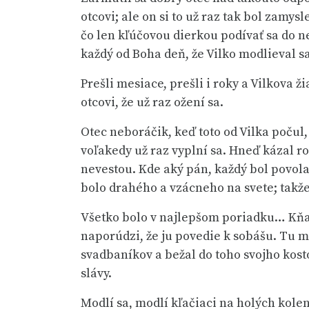
otcovi; ale on si to už raz tak bol zamys
čo len kľúčovou dierkou podívať sa do neb
každý od Boha deň, že Vilko modlieval s
Prešli mesiace, prešli i roky a Vilkova 
otcovi, že už raz ožení sa.
Otec neboráčik, keď toto od Vilka počul,
voľakedy už raz vyplní sa. Hneď kázal r
nevestou. Kde aký pán, každý bol povola
bolo drahého a vzácneho na svete; takže
Všetko bolo v najlepšom poriadku… Kňaz 
naporúdzi, že ju povedie k sobášu. Tu mi
svadbaníkov a bežal do toho svojho kost
slávy.
Modlí sa, modlí kľačiaci na holých kolen