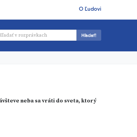
O Ľudovi
Hľadať!
všteve neba sa vráti do sveta, ktorý