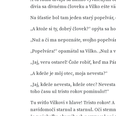
divia sa divnému človeku a Vilko ešte v
Na šťastie bol tam jeden starý popelvár
„A ktože si ty, dobrý človek?“ opýta sa ho
„Nuž a či ma nepoznáte, svojho popelvá
„Popelvára!“ opamätal sa Vilko. „Nuž a va
„Jaj, veru ostarel! Čože robiť, keď ma P
„A kdeže je môj otec, moja nevesta?“
„Jaj, kdeže nevesta, kdeže otec? Nevesta
toho času už tristo rokov pominulo!!“
Tu svitlo Vilkovi v hlave! Tristo rokov! 
navidomoči starnul a starnul. Oči stemni