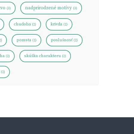
tvo
nadprirodzené motívy
(3)
(3)
chudoba
krivda
(2)
(2)
pomsta
poslušnosť
2)
(2)
(2)
aha
skúška charakteru
(2)
(2)
k
(2)