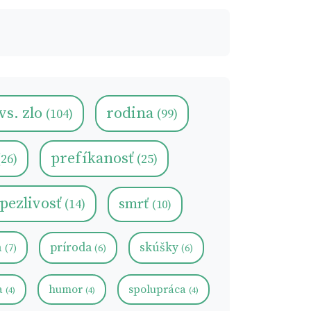
vs. zlo
rodina
(104)
(99)
prefíkanosť
(26)
(25)
pezlivosť
smrť
(14)
(10)
a
príroda
skúšky
(7)
(6)
(6)
a
humor
spolupráca
(4)
(4)
(4)