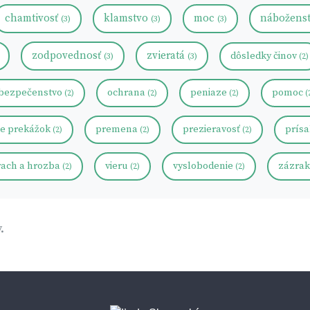
chamtivosť
klamstvo
moc
nábožens
(3)
(3)
(3)
zodpovednosť
zvieratá
dôsledky činov
(3)
(3)
(2)
bezpečenstvo
ochrana
peniaze
pomoc
(2)
(2)
(2)
(
ie prekážok
premena
prezieravosť
prís
(2)
(2)
(2)
rach a hrozba
vieru
vyslobodenie
zázra
(2)
(2)
(2)
.