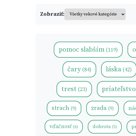
Zobraziť:
pomoc slabším
(119)
čary
láska
(84)
(42)
trest
priateľstv
(23)
strach
zrada
ná
(9)
(9)
vďačnosť
dobrota
p
(6)
(5)