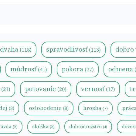
odvaha
spravodlivosť
dobro 
(118)
(113)
múdrosť
pokora
odmena
(41)
(27)
o
putovanie
vernosť
tr
(21)
(20)
(17)
dej
oslobodenie
hrozba
prác
(8)
(8)
(7)
ravda
skúška
dobrodružstvo
dôver
(5)
(5)
(4)