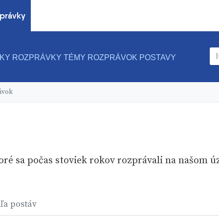
právky
KY ROZPRÁVKY
TÉMY ROZPRÁVOK
POSTAVY
ávok
oré sa počas stoviek rokov rozprávali na našom 
ľa postáv