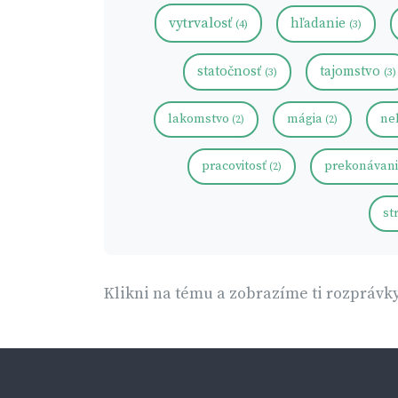
vytrvalosť
hľadanie
(4)
(3)
statočnosť
tajomstvo
(3)
(3)
lakomstvo
mágia
ne
(2)
(2)
pracovitosť
prekonávan
(2)
st
Klikni na tému a zobrazíme ti rozprávky