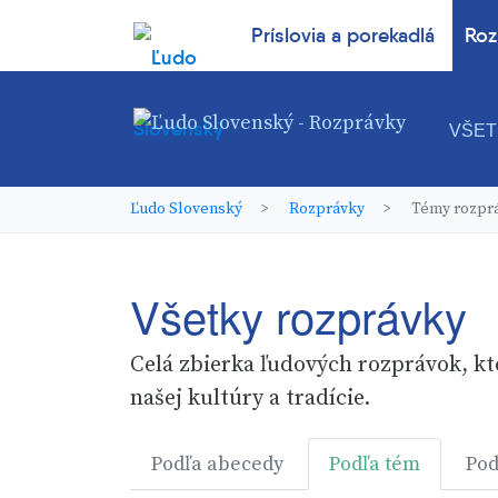
Príslovia a porekadlá
Roz
VŠET
Ľudo Slovenský
Rozprávky
Témy rozpr
Všetky rozprávky
Celá zbierka ľudových rozprávok, kt
našej kultúry a tradície.
Podľa abecedy
Podľa tém
Pod