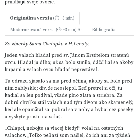
prinášajú svoje ovocie.
Originálna verzia
(⏱ ~3 min)
Modernizovaná verzia
AI
Bibliografia
(⏱ ~3 min)
Zo zbierky Sama Chalupku z H.Lehoty.
Jeden valach hľadal pred sv. Jánom Krstiteľom stratenú
ovcu. Hľadal ju dlho; už sa bolo stmilo, dážď lial sa akoby
kupami a valach ovcu hľadať neprestával.
Tu odrazu zjasalo sa mu pred očima, akoby sa bolo pred
ním zablysklo; div, že neoslepol. Keď pretrel si oči, tu
kadiaľ sa len podíval, všade plno zlata a striebra. Za
dobrú chvíľku stál valach nad tým divom ako skamenelý,
keď ale opamätal sa, pobral sa v nohy a hybaj cez paseky
a vyskyte prosto na salaš.
„Chlapci, nebojte sa viacej biedy!“ volal na ostatných
valachov. „Toľko peňazí som našiel, čo ich ani za týždeň