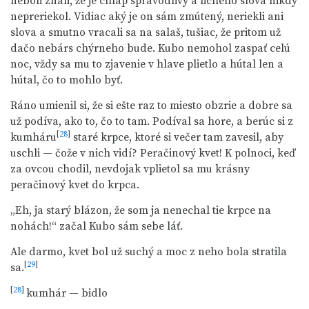
neboli znali, že je chlap spravodlivý a lichého slova nikdy
nepreriekol. Vidiac aký je on sám zmútený, neriekli ani
slova a smutno vracali sa na salaš, tušiac, že pritom už
dačo nebárs chýrneho bude. Kubo nemohol zaspať celú
noc, vždy sa mu to zjavenie v hlave plietlo a hútal len a
hútal, čo to mohlo byť.
Ráno umienil si, že si ešte raz to miesto obzrie a dobre sa
už podíva, ako to, čo to tam. Podíval sa hore, a berúc si z
[
28
]
kumháru
staré krpce, ktoré si večer tam zavesil, aby
uschli — čože v nich vidí? Peračinový kvet! K polnoci, keď
za ovcou chodil, nevdojak vplietol sa mu krásny
peračinový kvet do krpca.
„Eh, ja starý blázon, že som ja nenechal tie krpce na
nohách!“ začal Kubo sám sebe láť.
Ale darmo, kvet bol už suchý a moc z neho bola stratila
[
29
]
sa.
[
28
]
kumhár — bidlo