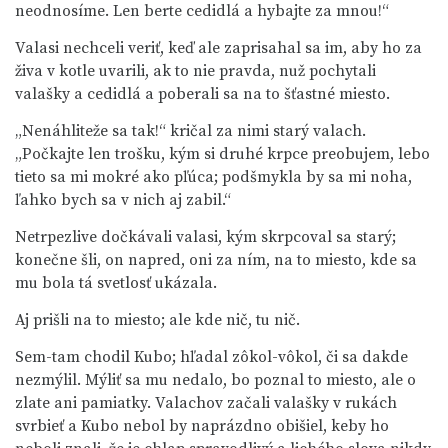
neodnosíme. Len berte cedidlá a hybajte za mnou!“
Valasi nechceli veriť, keď ale zaprisahal sa im, aby ho za
živa v kotle uvarili, ak to nie pravda, nuž pochytali
valašky a cedidlá a poberali sa na to šťastné miesto.
„Nenáhliteže sa tak!“ kričal za nimi starý valach.
„Počkajte len trošku, kým si druhé krpce preobujem, lebo
tieto sa mi mokré ako pľúca; podšmykla by sa mi noha,
ľahko bych sa v nich aj zabil.“
Netrpezlive dočkávali valasi, kým skrpcoval sa starý;
konečne šli, on napred, oni za ním, na to miesto, kde sa
mu bola tá svetlosť ukázala.
Aj prišli na to miesto; ale kde nič, tu nič.
Sem-tam chodil Kubo; hľadal zôkol-vôkol, či sa dakde
nezmýlil. Mýliť sa mu nedalo, bo poznal to miesto, ale o
zlate ani pamiatky. Valachov začali valašky v rukách
svrbieť a Kubo nebol by naprázdno obišiel, keby ho