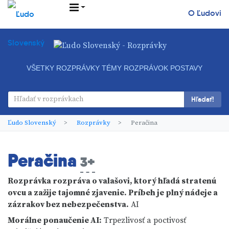
O Ľudovi
VŠETKY ROZPRÁVKY
TÉMY ROZPRÁVOK
POSTAVY
Hľadať!
Ľudo Slovenský
Rozprávky
Peračina
Peračina
3+
Rozprávka rozpráva o valašovi, ktorý hľadá stratenú
ovcu a zažije tajomné zjavenie. Príbeh je plný nádeje a
zázrakov bez nebezpečenstva.
AI
Morálne ponaučenie
AI
:
Trpezlivosť a poctivosť