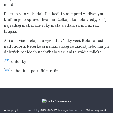
mladi.“
Peterko si to zažiadal. Iba keď ti stane pred zadiveným
kráľom jeho spravodlivá manželka, ako bola vtedy, keď ju
najradšej mal, ibaže ruky mala a zdala sa mu už raz
krajšia.
Ani ona viac netajila a vyznala všetky veci. Bola radosť
nad radosti. Peterko si nemal viacej čo žiadať, lebo mu pri
dobrých rodičoch nechýbalo vari ani to vtáčie mlieko.
[
150
]
ohlodky
[
151
]
pohodiť — potrafiť, utrafiť
Autor projektu:
Tomáš Ulej
2013-2025. Webdesign:
Roman Klčo
. Odborná garantka: