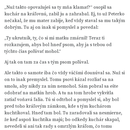
„Nuž takto opovažuješ sa ty mňa klamať?“ osopil sa
kuchár na kráľovnú, zabil ju a zahrabal. Ej, to už Peterko
nečakal, že mu mater zabije, keď vždy staval sa mu takým
dobrým. Tu aj on inak si pomyslel a povedal:
„Ty ukrutník, ty, čo si mi matku zmárnil! Teraz ti
rozkazujem, abys bol hneď psom, aby ja s tebou od
týchto čias poľúvať mohol.“
Aj tak on tam za čas s tým psom poľúval.
Ale takto o samote iba čo vždy väčšmi dounúval sa. Nuž si
on to inak premyslel. Tomu psovi kázal rozliať sa na
smolu, aby nikdy za ním nemohol. Sám pobral sa ešte
odobrať na matkin hrob. A tu na tom hrobe vykvitla
zatiaľ voňavá ľalia. Tú si odtrhol a pomyslel si, aby bol
pred toho kráľovým zámkom, kde s tým kuchárom
kuchtíkoval. Hneď tam bol. Tu zaradovali sa nesmierne,
že keď aspoň kuchtíka majú; bo odkedy kuchár skapal,
nevedeli si ani tak rady s omrzlým kráľom, čo tomu