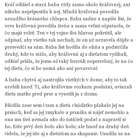
Kráľ odišiel a stará baba vždy sama okolo kráľovnej, ani
nikoho nepripustila k nej. Mladá kráľovná porodila
nezadlho krásneho chlapca. Baba sadne a napíše list, že
veru kráľovná porodila šteňa a sama veľmi ošpatnela, že
čo majú robiť. Ten v tej vojne iba hlavou pokrútil, ale
odpísal, aby všetko tak nechali, že on už nezaveľa dôjde a
presvedčí sa sám. Baba list hodila do ohňa a podstrčila
druhý, kde to stálo, aby kráľovnú aj s dieťaťom vyšibali,
odkiaľ prišla, že jemu už taký bezrúk nepotrebný, že na čo
tej dieťa, čo si ho nemá ako ani povarovať.
A baba chytrá aj nastrojila všetkých v dome, aby to tak
urobili hneď. Tí, ako kráľovmu rozkazu poslušní, uviazali
dieťa matke pred prse a vysotili ju z domu.
Blúdila zase sem i tam a dieťa chúďatko plakalo jej na
prsiach, keď sa jej zmykalo a prsníka si nájsť nemohlo a
ona mu tiež nemala ako do ústičiek podať a napraviť si
ho. Ešte prvý deň bolo ako bolo; ale hneď na druhý deň
videla, že jej ide aj s dieťaťom na skapanie. Usadila sa na