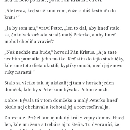
Keď už bolo po krste, povie Pán Kristus Petrovi:
„Ale teraz, keď si už kmotrom, čože si dáš krstňaťu do
krstu?“
„Ja by som mu,“ vraví Petor, „len to dal, aby hneď stalo
sa, čokoľvek zažiada si náš malý Peterko, a aby hneď
mohol chodiť a vravieť.“
„Nuž nechže mu bude,“ hovoril Pán Kristus. „A ja zase
urobím pamiatku jeho matke. Keď si tu do tejto studničky,
kde sme toto dieťa okrstili, kyptíky omočí, nech jej znovu
ruky narastú!“
Stalo sa všetko tak. Aj ukázali jej tam v horách jeden
domček, kde by s Peterkom bývala. Potom zmizli.
Dobre. Bývala tá v tom domčeku a malý Peterko hneď
okolo nej obehúval a štebotal jej a rozveseľúval ju.
Dobre ale. Prišiel tam aj mladý kráľ z vojny domov. Hneď
len, kde mu žena a trebárs aj to šteňa. Tu dvoraníci, že