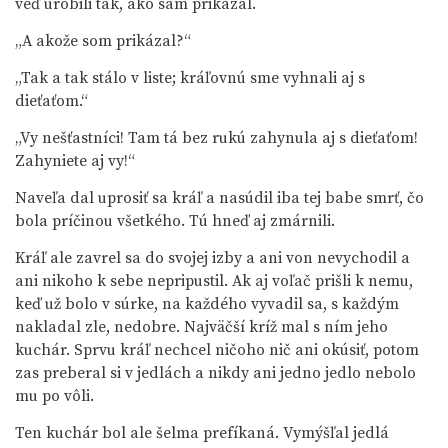
veď urobili tak, ako sám prikázal.
„A akože som prikázal?“
„Tak a tak stálo v liste; kráľovnú sme vyhnali aj s
dieťaťom.“
„Vy nešťastníci! Tam tá bez rukú zahynula aj s dieťaťom!
Zahyniete aj vy!“
Naveľa dal uprosiť sa kráľ a nasúdil iba tej babe smrť, čo
bola príčinou všetkého. Tú hneď aj zmárnili.
Kráľ ale zavrel sa do svojej izby a ani von nevychodil a
ani nikoho k sebe nepripustil. Ak aj voľač prišli k nemu,
keď už bolo v súrke, na každého vyvadil sa, s každým
nakladal zle, nedobre. Najväčší kríž mal s ním jeho
kuchár. Sprvu kráľ nechcel ničoho nič ani okúsiť, potom
zas preberal si v jedlách a nikdy ani jedno jedlo nebolo
mu po vôli.
Ten kuchár bol ale šelma prefíkaná. Vymýšľal jedlá