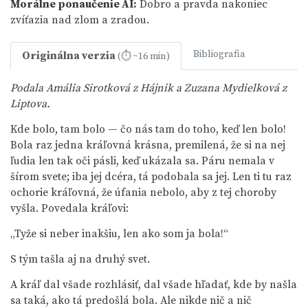
Morálne ponaučenie
AI
:
Dobro a pravda nakoniec
zvíťazia nad zlom a zradou.
Bibliografia
Originálna verzia
(⏱ ~16 min)
Podala Amália Sirotková z Hájnik a Zuzana Mydielková z
Liptova.
Kde bolo, tam bolo — čo nás tam do toho, keď len bolo!
Bola raz jedna kráľovná krásna, premilená, že si na nej
ľudia len tak oči pásli, keď ukázala sa. Páru nemala v
šírom svete; iba jej dcéra, tá podobala sa jej. Len ti tu raz
ochorie kráľovná, že úfania nebolo, aby z tej choroby
vyšla. Povedala kráľovi:
„Tyže si neber inakšiu, len ako som ja bola!“
S tým tašla aj na druhý svet.
A kráľ dal všade rozhlásiť, dal všade hľadať, kde by našla
sa taká, ako tá predošlá bola. Ale nikde nič a nič