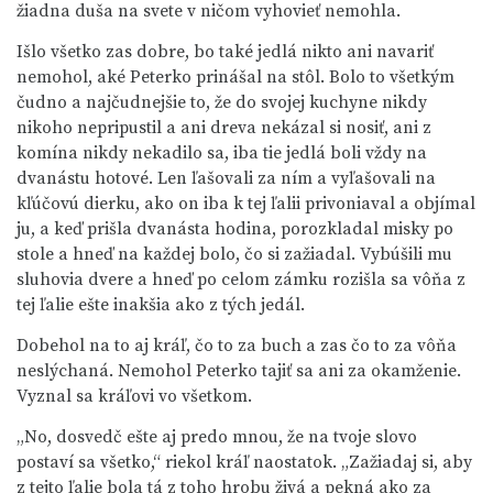
žiadna duša na svete v ničom vyhovieť nemohla.
Išlo všetko zas dobre, bo také jedlá nikto ani navariť
nemohol, aké Peterko prinášal na stôl. Bolo to všetkým
čudno a najčudnejšie to, že do svojej kuchyne nikdy
nikoho nepripustil a ani dreva nekázal si nosiť, ani z
komína nikdy nekadilo sa, iba tie jedlá boli vždy na
dvanástu hotové. Len ľašovali za ním a vyľašovali na
kľúčovú dierku, ako on iba k tej ľalii privoniaval a objímal
ju, a keď prišla dvanásta hodina, porozkladal misky po
stole a hneď na každej bolo, čo si zažiadal. Vybúšili mu
sluhovia dvere a hneď po celom zámku rozišla sa vôňa z
tej ľalie ešte inakšia ako z tých jedál.
Dobehol na to aj kráľ, čo to za buch a zas čo to za vôňa
neslýchaná. Nemohol Peterko tajiť sa ani za okamženie.
Vyznal sa kráľovi vo všetkom.
„No, dosvedč ešte aj predo mnou, že na tvoje slovo
postaví sa všetko,“ riekol kráľ naostatok. „Zažiadaj si, aby
z tejto ľalie bola tá z toho hrobu živá a pekná ako za