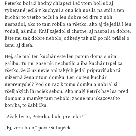
Peterko bol už hodný chlapec! Lež vtom boli už aj
vyberané jedlá v kuchyni a ona ich nosila na stôl a ten
kuchár to všetko počul a len dobre od divu z nôh
nespadol, ako to tam robilo sa všetko, ako aj tie jedlá i len
voňali, až milo. Kráľ zajedol si chutne, aj naspal sa dobre.
Ešte mu tak dobre nebolo, odkedy tak nič po nič prišiel o
ženu aj dieťa.
Hej, ale mal ten kuchár ešte len potom doma s ním
galibu. Tu mu zase nič nechutilo a iba kuchár trpel za
všetko, že či už nevie ani takých jedál pripraviť ako tá
mizerná žena v tom domku. Len čo ten kuchár
nepremyslel? Poď on raz k tomu domku a nabral si
všelijakých ihračiek sebou. Ako malý Petrík baví sa pred
domom a mamky tam nebolo, začne mu ukazovať to
koníka, to šabličku.
„Ačak by to, Peterko, bolo pre teba?“
„Ej, veru bolo,“ povie šuhajček.