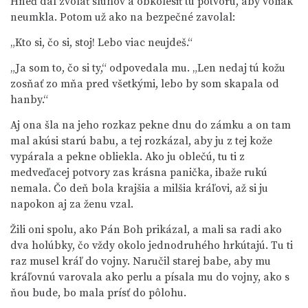
Hneď dal zvolať sluhov a obkolesiť tú potvoru, aby voliak
neumkla. Potom už ako na bezpečné zavolal:
„Kto si, čo si, stoj! Lebo viac neujdeš.“
„Ja som to, čo si ty,“ odpovedala mu. „Len nedaj tú kožu
zosňať zo mňa pred všetkými, lebo by som skapala od
hanby.“
Aj ona šla na jeho rozkaz pekne dnu do zámku a on tam
mal akúsi starú babu, a tej rozkázal, aby ju z tej kože
vypárala a pekne obliekla. Ako ju oblečú, tu ti z
medveďacej potvory zas krásna panička, ibaže rukú
nemala. Čo deň bola krajšia a milšia kráľovi, až si ju
napokon aj za ženu vzal.
Žili oni spolu, ako Pán Boh prikázal, a mali sa radi ako
dva holúbky, čo vždy okolo jednodruhého hrkútajú. Tu ti
raz musel kráľ do vojny. Naručil starej babe, aby mu
kráľovnú varovala ako perlu a písala mu do vojny, ako s
ňou bude, bo mala prísť do pôlohu.