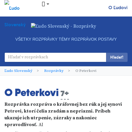
O Ľudovi
VŠETKY ROZPRÁVKY
TÉMY ROZPRÁVOK
POSTAVY
Hľadať!
Ľudo Slovenský
Rozprávky
O Peterkovi
O Peterkovi
7+
Rozprávka rozpráva o kráľovnej bez rúk a jej synovi
Petrovi, ktorí čelia zradám a nepriazni. Príbeh
ukazuje ich utrpenie, zázraky a nakoniec
spravodlivosť.
AI