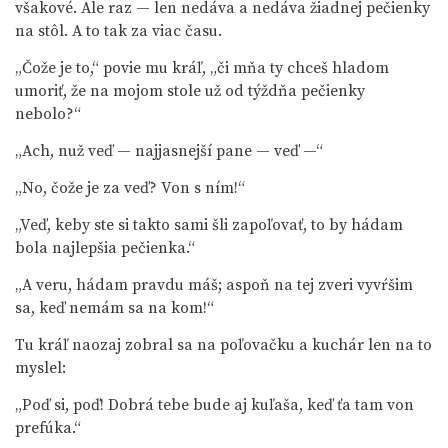
všakové. Ale raz — len nedáva a nedáva žiadnej pečienky
na stôl. A to tak za viac času.
„Čože je to,“ povie mu kráľ, „či mňa ty chceš hladom
umoriť, že na mojom stole už od týždňa pečienky
nebolo?“
„Ach, nuž veď — najjasnejší pane — veď —“
„No, čože je za veď? Von s ním!“
„Veď, keby ste si takto sami šli zapoľovať, to by hádam
bola najlepšia pečienka.“
„A veru, hádam pravdu máš; aspoň na tej zveri vyvŕšim
sa, keď nemám sa na kom!“
Tu kráľ naozaj zobral sa na poľovačku a kuchár len na to
myslel:
„Poď si, poď! Dobrá tebe bude aj kuľaša, keď ťa tam von
prefúka.“