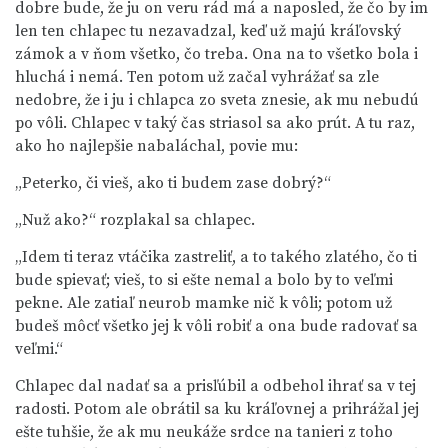
dobre bude, že ju on veru rád má a naposled, že čo by im
len ten chlapec tu nezavadzal, keď už majú kráľovský
zámok a v ňom všetko, čo treba. Ona na to všetko bola i
hluchá i nemá. Ten potom už začal vyhrážať sa zle
nedobre, že i ju i chlapca zo sveta znesie, ak mu nebudú
po vôli. Chlapec v taký čas striasol sa ako prút. A tu raz,
ako ho najlepšie nabaláchal, povie mu:
„Peterko, či vieš, ako ti budem zase dobrý?“
„Nuž ako?“ rozplakal sa chlapec.
„Idem ti teraz vtáčika zastreliť, a to takého zlatého, čo ti
bude spievať; vieš, to si ešte nemal a bolo by to veľmi
pekne. Ale zatiaľ neurob mamke nič k vôli; potom už
budeš môcť všetko jej k vôli robiť a ona bude radovať sa
veľmi.“
Chlapec dal nadať sa a prisľúbil a odbehol ihrať sa v tej
radosti. Potom ale obrátil sa ku kráľovnej a prihrážal jej
ešte tuhšie, že ak mu neukáže srdce na tanieri z toho