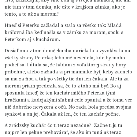
„No, zažiadaj si, aby sme boli aj s tvojou mamkou, ale ani
nie tam v tom domku, ale ešte v krajšom zámku, ako je
tento, a to až za morom.“
Hneď si Peterko zažiadal a stalo sa všetko tak: Mladá
kráľovná iba keď našla sa v zámku za morom, spolu s
Peterkom aj s kuchárom.
Dosiaľ ona v tom domčeku iba nariekala a vyvolávala na
všetky strany Peterka; lebo nič nevedela, kde by mohol
podieť sa. I úfala sa, že hádam z voľaktorej strany hory
pribehne, alebo zažiada si pri maminke byť, keby zacnelo
sa mu za ňou a tak po všetky tie dni len čakala. Ale tu za
morom priam predesila sa, čo to z toho má byť. Bo aj
spoznala hneď, že ten kuchár milého Peterka tými
hračkami a kadejakými sľubmi cele opantal a že tomu ver
nič dobrého nevyzerá z očú. No rada bola predsa svojmu
synkovi a on jej. Čakala už len, čo ten kuchár počne.
A zrádzsky kuchár čo ti teraz nezačne?! Začne ti ju tu
najprv len pekne prehovárať, že ako im tuná už teraz