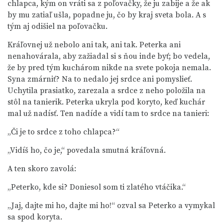
chlapca, kým on vráti sa z poľovačky, že ju zabije a že ak
by mu zatiaľ ušla, popadne ju, čo by kraj sveta bola. A s
tým aj odišiel na poľovačku.
Kráľovnej už nebolo ani tak, ani tak. Peterka ani
nenahovárala, aby zažiadal si s ňou inde byť; bo vedela,
že by pred tým kuchárom nikde na svete pokoja nemala.
Syna zmárniť? Na to nedalo jej srdce ani pomyslieť.
Uchytila prasiatko, zarezala a srdce z neho položila na
stôl na tanierik. Peterka ukryla pod koryto, keď kuchár
mal už nadísť. Ten nadíde a vidí tam to srdce na tanieri:
„Či je to srdce z toho chlapca?“
„Vidíš ho, čo je,“ povedala smutná kráľovná.
A ten skoro zavolá:
„Peterko, kde si? Doniesol som ti zlatého vtáčika.“
„Jaj, dajte mi ho, dajte mi ho!“ ozval sa Peterko a vymykal
sa spod koryta.