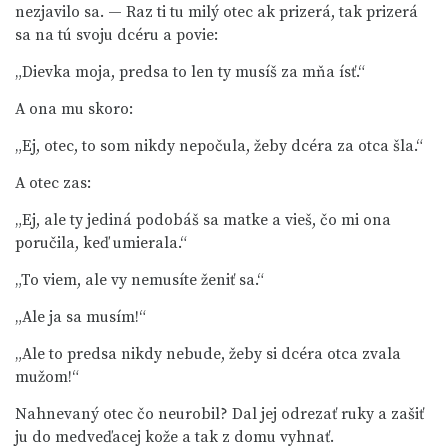
nezjavilo sa. — Raz ti tu milý otec ak prizerá, tak prizerá
sa na tú svoju dcéru a povie:
„Dievka moja, predsa to len ty musíš za mňa ísť.“
A ona mu skoro:
„Ej, otec, to som nikdy nepočula, žeby dcéra za otca šla.“
A otec zas:
„Ej, ale ty jediná podobáš sa matke a vieš, čo mi ona
poručila, keď umierala.“
„To viem, ale vy nemusíte ženiť sa.“
„Ale ja sa musím!“
„Ale to predsa nikdy nebude, žeby si dcéra otca zvala
mužom!“
Nahnevaný otec čo neurobil? Dal jej odrezať ruky a zašiť
ju do medveďacej kože a tak z domu vyhnať.