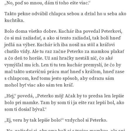
„No, poď so mnou, dám ti toho ešte viac.“
Takto pekne odvábil chlapca sebou a držal ho u seba ako
kuchtíka.
Bolo doma všetko dobre. Kuchár iba povedal Peterkovi,
čo si má zažiadať, a ako si tento zažiadal, tak boli hneď
jedlá na výber. Kuchár ich iba nosil na stôl a kráľovi
chutilo vždy. Ale tu raz začne Peterko za mamkou plakať
a čo deň to horšie. Už ani hračky nestáli nič, čo aké
vymýšľal mu ich. Len ti tu ten kuchár premyslí, že čo by
mal takto ustavičnú prácu mať hneď s kráľom, hneď zase
s chlapcom, keď tomu jesto spôsob, aby odrazu sám
mohol byť viac ako sám ten kráľ.
„Hej,“ povedá, „Peterko môj! Ačak by to predsa len lepšie
bolo pri mamke. Tam by som ti i ja ešte raz lepší bol, ako
som ti dosiaľ býval.“
„Ej, veru by tak lepšie bolo!“ vzdychol si Peterko.