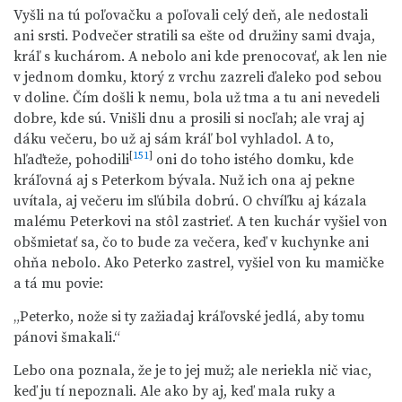
Vyšli na tú poľovačku a poľovali celý deň, ale nedostali
ani srsti. Podvečer stratili sa ešte od družiny sami dvaja,
kráľ s kuchárom. A nebolo ani kde prenocovať, ak len nie
v jednom domku, ktorý z vrchu zazreli ďaleko pod sebou
v doline. Čím došli k nemu, bola už tma a tu ani nevedeli
dobre, kde sú. Vnišli dnu a prosili si nocľah; ale vraj aj
dáku večeru, bo už aj sám kráľ bol vyhladol. A to,
[
151
]
hľaďteže, pohodili
oni do toho istého domku, kde
kráľovná aj s Peterkom bývala. Nuž ich ona aj pekne
uvítala, aj večeru im sľúbila dobrú. O chvíľku aj kázala
malému Peterkovi na stôl zastrieť. A ten kuchár vyšiel von
obšmietať sa, čo to bude za večera, keď v kuchynke ani
ohňa nebolo. Ako Peterko zastrel, vyšiel von ku mamičke
a tá mu povie:
„Peterko, nože si ty zažiadaj kráľovské jedlá, aby tomu
pánovi šmakali.“
Lebo ona poznala, že je to jej muž; ale neriekla nič viac,
keď ju tí nepoznali. Ale ako by aj, keď mala ruky a