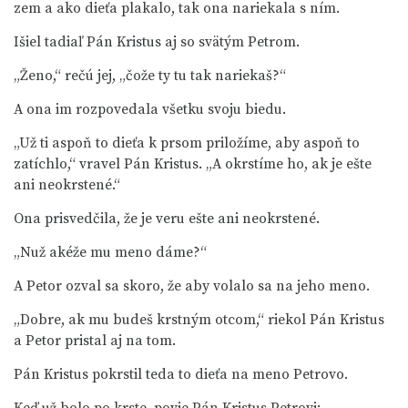
zem a ako dieťa plakalo, tak ona nariekala s ním.
Išiel tadiaľ Pán Kristus aj so svätým Petrom.
„Ženo,“ rečú jej, „čože ty tu tak nariekaš?“
A ona im rozpovedala všetku svoju biedu.
„Už ti aspoň to dieťa k prsom priložíme, aby aspoň to
zatíchlo,“ vravel Pán Kristus. „A okrstíme ho, ak je ešte
ani neokrstené.“
Ona prisvedčila, že je veru ešte ani neokrstené.
„Nuž akéže mu meno dáme?“
A Petor ozval sa skoro, že aby volalo sa na jeho meno.
„Dobre, ak mu budeš krstným otcom,“ riekol Pán Kristus
a Petor pristal aj na tom.
Pán Kristus pokrstil teda to dieťa na meno Petrovo.