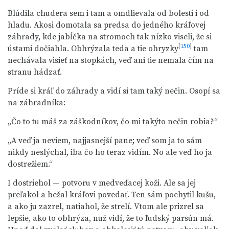
Blúdila chudera sem i tam a omdlievala od bolesti i od
hladu. Akosi domotala sa predsa do jedného kráľovej
záhrady, kde jabĺčka na stromoch tak nízko viseli, že si
[
150
]
ústami dočiahla. Obhrýzala teda a tie ohryzky
tam
nechávala visieť na stopkách, veď ani tie nemala čím na
stranu hádzať.
Príde si kráľ do záhrady a vidí si tam taký nečin. Osopí sa
na záhradníka:
„Čo to tu máš za záškodníkov, čo mi takýto nečin robia?“
„A veď ja neviem, najjasnejší pane; veď som ja to sám
nikdy neslýchal, iba čo ho teraz vidím. No ale veď ho ja
dostrežiem.“
I dostriehol — potvoru v medveďacej koži. Ale sa jej
preľakol a bežal kráľovi povedať. Ten sám pochytil kušu,
a ako ju zazrel, natiahol, že strelí. Vtom ale prizrel sa
lepšie, ako to obhrýza, nuž vidí, že to ľudský parsún má.