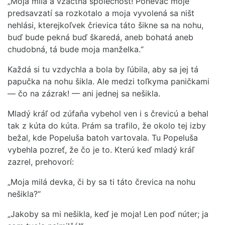
„Moja milá a vzáctna společnosť! Poneváč moje
predsavzatí sa rozkotalo a moja vyvolená sa ništ
nehlási, kterejkoľvek črievica táto šikne sa na nohu,
buď bude pekná buď škaredá, aneb bohatá aneb
chudobná, tá bude moja manželka.“
Každá si tu vzdychla a bola by ľúbila, aby sa jej tá
papučka na nohu šikla. Ale medzi toľkyma paničkami
— čo na zázrak! — ani jednej sa nešikla.
Mladý kráľ od zúfaňa vybehol ven i s črevicú a behal
tak z kúta do kúta. Prám sa trafilo, že okolo tej izby
bežal, kde Popeluša batoh vartovala. Tu Popeluša
vybehla pozreť, že čo je to. Kterú keď mladý kráľ
zazrel, prehovorí:
„Moja milá devka, či by sa ti táto črevica na nohu
nešikla?“
„Jakoby sa mi nešikla, keď je moja! Len poď núter; ja