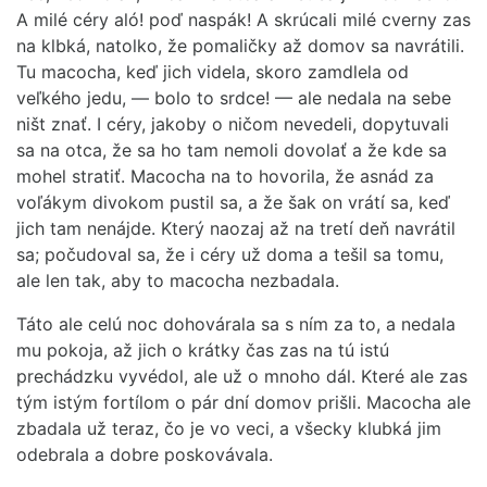
A milé céry aló! poď naspák! A skrúcali milé cverny zas
na klbká, natolko, že pomaličky až domov sa navrátili.
Tu macocha, keď jich videla, skoro zamdlela od
veľkého jedu, — bolo to srdce! — ale nedala na sebe
ništ znať. I céry, jakoby o ničom nevedeli, dopytuvali
sa na otca, že sa ho tam nemoli dovolať a že kde sa
mohel stratiť. Macocha na to hovorila, že asnád za
voľákym divokom pustil sa, a že šak on vrátí sa, keď
jich tam nenájde. Který naozaj až na tretí deň navrátil
sa; počudoval sa, že i céry už doma a tešil sa tomu,
ale len tak, aby to macocha nezbadala.
Táto ale celú noc dohovárala sa s ním za to, a nedala
mu pokoja, až jich o krátky čas zas na tú istú
prechádzku vyvédol, ale už o mnoho dál. Které ale zas
tým istým fortílom o pár dní domov prišli. Macocha ale
zbadala už teraz, čo je vo veci, a všecky klubká jim
odebrala a dobre poskovávala.