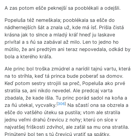
A zas potom ešče peknejší sa pooblékali a odejšli.
Popeluša též nemeškala; pooblékala sa ešče do
nádhernejších šát a znala už, kde má ísť. Prišla čistá
krásna jak to slnce a mladý kráľ hneď ju laskave
privítal a s ňú sa zabával až milo. Len to jedno ho
mútilo, že ani predtým ani teraz nepovedala, odkád by
bola a kterého kráľa.
Ale princ bol troška zmúdrel a narídil tajnú vartu, která
na to stríhla, keď tá princa bude poberať sa domov.
Keď potom sestry strojili sa preč, Popeluša ako prvé
stratila sa, ani nikdo nevedel. Ale predcaj varta
zbadala, že kade išla. Tu princ porád sadol na koňa a
[
306
]
za ňú utekal, vycvalky.
Na sčastí ona sa obzrela a
ešče do vatšého úteku sa pustila; vtom ale stratila
jednu veľmi drahú črevicu z nohy; kterú on síce v
najvatšej friškosti zdvihol, ale zaťál sa mu ona stratila.
Prinútený bol ten s tú črevicú vratiť sa spátky.