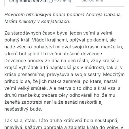
Originálna verzia
(⏱ ~27 min)
Hovorom nitrianskym podľa podania Andreja Cabana,
farára niekedy v Komjaticiach.
Za starodávnych časov býval jeden veľmi a veľmi
bohatý kráľ. Vládol krajinami, oplýval pokladmi, ale
nade všecko bohatství miloval svoju krásnu manželku,
s kerú bol splodil tri veľmi utešené devčence.
Devčence princky ze dňa na deň rástli, vždy krajšé a
krajšé vyhľádali a tá najmladšá jak v múdrosti, tak aj v
kráse prenesmírnej prevyšuvala svoje sestry. Medzitým
prihodilo sa, že jich matka zemrela, po kterej nastal
veľmi veľký smútek. Ale netrvalo to dlho a kráľ vzal si
druhú manželku; trebárs céry odhovárali ho, že mu
ženeňá zapotrebí není a že asnád neskorší aj
nesčastlivý bude.
Tak sa aj stalo. Táto druhá kráľovná bola neustupná,
hnevlivá, každym pohrdala a zapletla kráľa do vojny, v