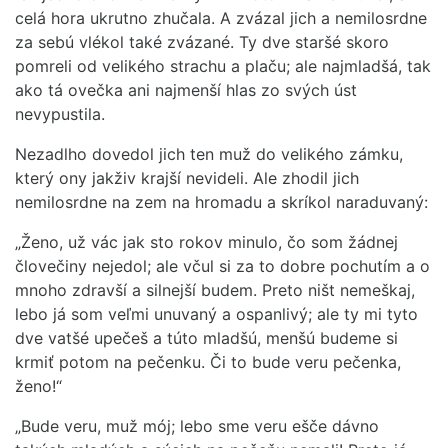
celá hora ukrutno zhučala. A zvázal jich a nemilosrdne
za sebú vlékol také zvázané. Ty dve staršé skoro
pomreli od velikého strachu a plaču; ale najmladšá, tak
ako tá ovečka ani najmenší hlas zo svých úst
nevypustila.
Nezadlho dovedol jich ten muž do velikého zámku,
který ony jakživ krajší nevideli. Ale zhodil jich
nemilosrdne na zem na hromadu a skríkol naraduvaný:
„Ženo, už vác jak sto rokov minulo, čo som žádnej
človečiny nejedol; ale včul si za to dobre pochutím a o
mnoho zdravší a silnejší budem. Preto ništ nemeškaj,
lebo já som veľmi unuvaný a ospanlivý; ale ty mi tyto
dve vatšé upečeš a túto mladšú, menšú budeme si
krmiť potom na pečenku. Či to bude veru pečenka,
ženo!“
„Bude veru, muž mój; lebo sme veru ešče dávno