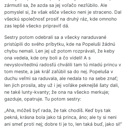
zármutil sa, že azda sa jej voľačo nezľúbilo. Ale
pomyslel si, že však ešče všecko neni je straceno. Dal
všeckú společnosť prosiť na druhý ráz, kde omnoho
zas lepšé všecko pripraviť dá.
Sestry potom odebrali sa a všecky naraduvané
pristúpili do svého príbytku, kde na Popeluši žádnú
chybu nemali. Len jej už potom rozprávali, že keby
ona vedela, kde ony boli a čo videli! A s
nevyslovitedlnú radosťú chválili tam tú mladú princu v
tom meste, a jak kráľ zaľúbil sa do nej. Popeluša v
duchu veľmi sa raduvala, ale nedala to na sebe znať;
len jich prosila, aby už i jej voľáke peknejšé šaty dali,
ne také lunty-kvanty; že ona na všecko merkuje;
gazduje, opatruje. Tu potom sestry:
„Aha, móžeš byť rada, že tak chodíš. Keď bys tak
pekná, krásna bola jako tá princa, áno; ale ty si neni
ani smeť proti nej; dobre ti je to, len taká buď, jako si!“