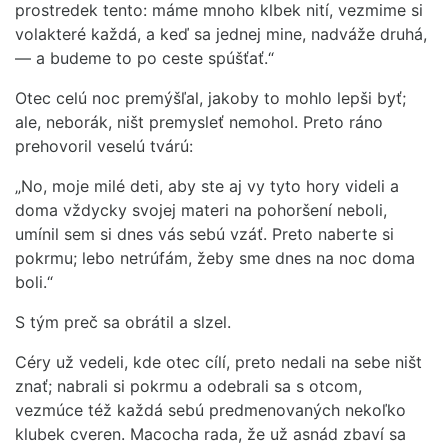
prostredek tento: máme mnoho klbek nití, vezmime si
volakteré každá, a keď sa jednej mine, nadváže druhá,
— a budeme to po ceste spúšťať.“
Otec celú noc premýšľal, jakoby to mohlo lepši byť;
ale, neborák, ništ premysleť nemohol. Preto ráno
prehovoril veselú tvárú:
„No, moje milé deti, aby ste aj vy tyto hory videli a
doma vždycky svojej materi na pohoršení neboli,
umínil sem si dnes vás sebú vzáť. Preto naberte si
pokrmu; lebo netrúfám, žeby sme dnes na noc doma
boli.“
S tým preč sa obrátil a slzel.
Céry už vedeli, kde otec cílí, preto nedali na sebe ništ
znať; nabrali si pokrmu a odebrali sa s otcom,
vezmúce též každá sebú predmenovaných nekoľko
klubek cveren. Macocha rada, že už asnád zbaví sa