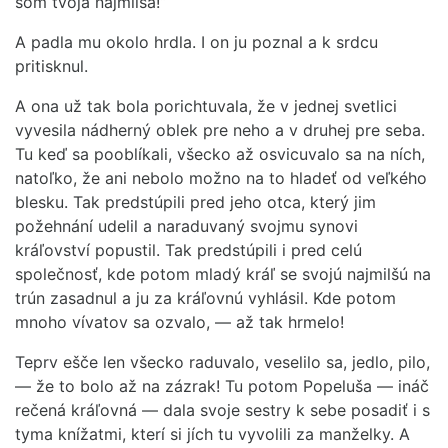
som tvoja najmilšá!“
A padla mu okolo hrdla. I on ju poznal a k srdcu
pritisknul.
A ona už tak bola porichtuvala, že v jednej svetlici
vyvesila nádherný oblek pre neho a v druhej pre seba.
Tu keď sa pooblíkali, všecko až osvicuvalo sa na ních,
natoľko, že ani nebolo možno na to hladeť od veľkého
blesku. Tak predstúpili pred jeho otca, který jim
požehnání udelil a naraduvaný svojmu synovi
kráľovství popustil. Tak predstúpili i pred celú
společnosť, kde potom mladý kráľ se svojú najmilšú na
trún zasadnul a ju za kráľovnú vyhlásil. Kde potom
mnoho vívatov sa ozvalo, — až tak hrmelo!
Teprv ešče len všecko raduvalo, veselilo sa, jedlo, pilo,
— že to bolo až na zázrak! Tu potom Popeluša — ináč
rečená kráľovná — dala svoje sestry k sebe posadiť i s
tyma knížatmi, kterí si jích tu vyvolili za manželky. A