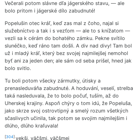
Večerali potom slávne dľa jágerského stavu, — ale
bolo pritom i jágerské dílo zabudnuté!
Popelušin otec kráľ, keď zas mal z čoho, najal si
služebníctvo a tak i s vezťom — ale to s knížatom —
vezli sa k cérám do bohatého zámku. Pekne svítilo
slunéčko, keď ráno tam došli. A div nad divy! Tam bol
už i mladý kráľ, který bez svojej najmilejšej nemohol
byť ani za jeden den; ale sám od seba prišel, hned jak
bolo svitlo.
Tu boli potom všecky zármutky, útisky a
prenasleduváňa zabudnuté. A hoduvání, veselí, strelba
taká nasleduvala, že to bolo počuť, tuším, až do
Uherskej krajiny. Aspoň chýry o tom idú, že Popeluša,
jako skrze svoj ostrovtipný a smelý rozum všetkých
sčaslivych učinila, tak potom se svojim najmilejšim i
dlúho, dlúho kraľuvala!
[
304
]
vekši, väčšmi, väčšmej