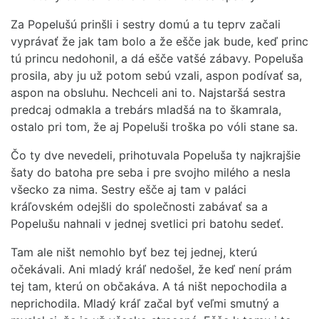
Za Popelušú prinšli i sestry domú a tu teprv začali
vyprávať že jak tam bolo a že ešče jak bude, keď princ
tú princu nedohonil, a dá ešče vatšé zábavy. Popeluša
prosila, aby ju už potom sebú vzali, aspon podívať sa,
aspon na obsluhu. Nechceli ani to. Najstaršá sestra
predcaj odmakla a trebárs mladšá na to škamrala,
ostalo pri tom, že aj Popeluši troška po vóli stane sa.
Čo ty dve nevedeli, prihotuvala Popeluša ty najkrajšie
šaty do batoha pre seba i pre svojho milého a nesla
všecko za nima. Sestry ešče aj tam v paláci
kráľovském odejšli do společnosti zabávať sa a
Popelušu nahnali v jednej svetlici pri batohu sedeť.
Tam ale ništ nemohlo byť bez tej jednej, kterú
očekávali. Ani mladý kráľ nedošel, že keď není prám
tej tam, kterú on občakáva. A tá ništ nepochodila a
neprichodila. Mladý kráľ začal byť veľmi smutný a