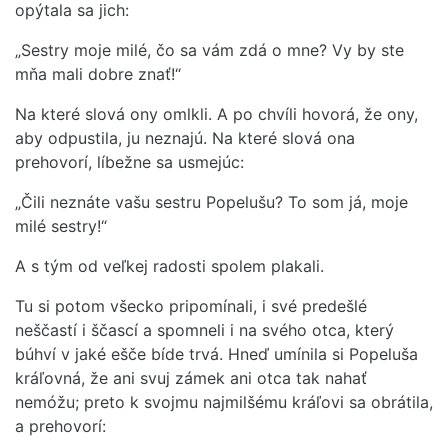
opýtala sa jich:
„Sestry moje milé, čo sa vám zdá o mne? Vy by ste
mňa mali dobre znať!“
Na které slová ony omlkli. A po chvíli hovorá, že ony,
aby odpustila, ju neznajú. Na které slová ona
prehovorí, líbežne sa usmejúc:
„Čili neznáte vašu sestru Popelušu? To som já, moje
milé sestry!“
A s tým od veľkej radosti spolem plakali.
Tu si potom všecko pripomínali, i své predešlé
neščastí i ščascí a spomneli i na svého otca, který
búhví v jaké ešče bíde trvá. Hneď umínila si Popeluša
kráľovná, že ani svuj zámek ani otca tak nahať
nemóžu; preto k svojmu najmilšému kráľovi sa obrátila,
a prehovorí: