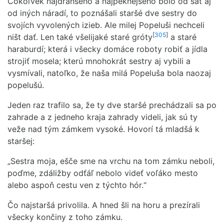
Čokoľvek najdrahšého a najpeknejšého bolo od šát aj
od iných náradí, to poznášali staršé dve sestry do
svojích vyvolených izieb. Ale milej Popeluši nechceli
[
305
]
ništ dať. Len také všelijaké staré gróty
a staré
haraburdí; která i všecky domáce roboty robiť a jídla
strojiť mosela; kterú mnohokrát sestry aj vybili a
vysmívali, natoľko, že naša milá Popeluša bola naozaj
popelušú.
Jeden raz trafilo sa, že ty dve staršé prechádzali sa po
zahrade a z jedneho kraja zahrady videli, jak sú ty
veže nad tým zámkem vysoké. Hovorí tá mladšá k
staršej:
„Sestra moja, ešče sme na vrchu na tom zámku neboli,
poďme, zdáližby odťáľ nebolo videť voľáko mesto
alebo aspoň cestu ven z týchto hór.“
Čo najstaršá privolila. A hned šli na horu a prezírali
všecky končiny z toho zámku.