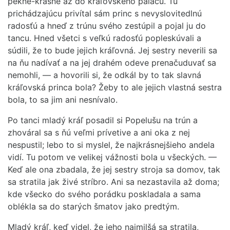
pekne-krásne až do kráľovského palácu. Tu
prichádzajúcu privítal sám princ s nevyslovitedlnú
radosťú a hneď z trúnu svého zestúpil a pojal ju do
tancu. Hned všetci s veľkú radosťú popleskúvali a
súdili, že to bude jejich kráľovná. Jej sestry neverili sa
na ňu nadívať a na jej drahém odeve prenačuduvať sa
nemohli, — a hovorili si, že odkál by to tak slavná
kráľovská princa bola? Žeby to ale jejich vlastná sestra
bola, to sa jim ani nesnívalo.
Po tanci mladý kráľ posadil si Popelušu na trún a
zhováral sa s ňú veľmi prívetive a ani oka z nej
nespustil; lebo to si myslel, že najkrásnejšieho andela
vidí. Tu potom ve velikej vážnosti bola u všeckých. —
Keď ale ona zbadala, že jej sestry stroja sa domov, tak
sa stratila jak živé stríbro. Ani sa nezastavila až doma;
kde všecko do svého porádku poskladala a sama
oblékla sa do starých šmatov jako predtým.
Mladý kráľ, keď videl, že jeho najmilšá sa stratila,