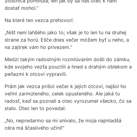
zlostnica pominula; len jak by sa náš otec k nám
dostať mohol.“
Na které ten vezca prehovorí:
„Ništ není lahšého jako to; však je to len tu na druhej
strane za horú. Ešče dnes večer móžem byť u neho, a
na zajtrek vám ho privezem.“
Medzi takým radostným rozmlúvaním došli do zámku,
kde svojeho vezťa pouctili a hned s drahým oblekom a
peňazmi k otcovi vypravili.
Prám jak vezca prišol večer k jejich otcovi, najšol ho
veľmi zarmúteného, celek opusteného. Ale jaká tu
radosť, keď sa poznali a otec vyrozumel všecko, čo sa
stalo. Otec len to povedal:
„No, nepredarmo sa mi snívalo, že moja najmladšá
céra má ščaslivého učiní!“