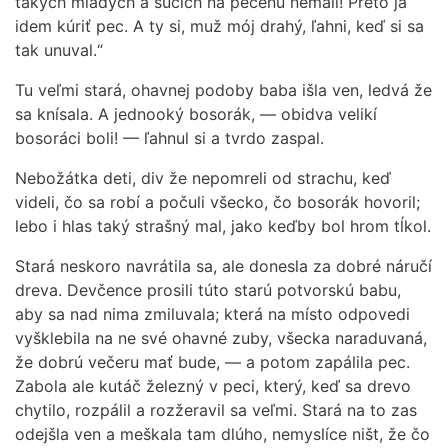
takých mladých a súcich na pečeňu nemali! Preto já
idem kúriť pec. A ty si, muž mój drahý, ľahni, keď si sa
tak unuval.“
Tu veľmi stará, ohavnej podoby baba išla ven, ledvá že
sa knísala. A jednooký bosorák, — obidva velikí
bosoráci boli! — ľahnul si a tvrdo zaspal.
Nebožátka deti, div že nepomreli od strachu, keď
videli, čo sa robí a počuli všecko, čo bosorák hovoril;
lebo i hlas taký strašný mal, jako keďby bol hrom tĺkol.
Stará neskoro navrátila sa, ale donesla za dobré náručí
dreva. Devčence prosili túto starú potvorskú babu,
aby sa nad nima zmiluvala; která na místo odpovedi
vyšklebila na ne své ohavné zuby, všecka naraduvaná,
že dobrú večeru mať bude, — a potom zapálila pec.
Zabola ale kutáč železný v peci, který, keď sa drevo
chytilo, rozpálil a rozžeravil sa veľmi. Stará na to zas
odejšla ven a meškala tam dlúho, nemyslíce ništ, že čo