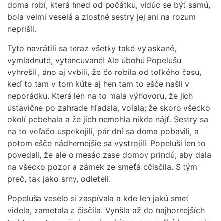
doma robí, která hned od počátku, vidúc se býť samú,
bola veľmi veselá a zlostné sestry jej ani na rozum
neprišli.
Tyto navrátili sa teraz všetky také vylaskané,
vymladnuté, vytancuvané! Ale úbohú Popelušu
vyhrešili, áno aj vybili, že čo robila od toľkého času,
keď to tam v tom kúte aj hen tam to ešče našli v
neporádku. Která len na to mala výhovoru, že jich
ustavične po zahrade hľadala, volala; že skoro všecko
okolí pobehala a že jích nemohla nikde nájť. Sestry sa
na to voľačo uspokojili, pár dní sa doma pobavili, a
potom ešče nádhernejšie sa vystrojili. Popeluši len to
povedali, že ale o mesác zase domov prindú, aby dala
na všecko pozor a zámek ze smeťá očisčila. S tým
preč, tak jako srny, odleteli.
Popeluša veselo si zaspívala a kde len jakú smeť
videla, zametala a čisčila. Vynšla až do najhornejších