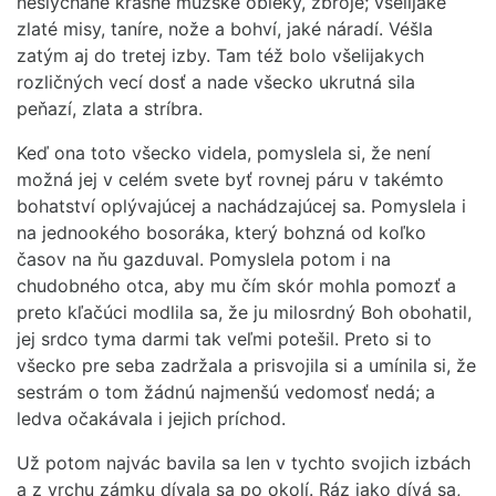
neslýchane krásné mužské obleky, zbroje; všelijaké
zlaté misy, taníre, nože a bohví, jaké náradí. Véšla
zatým aj do tretej izby. Tam též bolo všelijakych
rozličných vecí dosť a nade všecko ukrutná sila
peňazí, zlata a stríbra.
Keď ona toto všecko videla, pomyslela si, že není
možná jej v celém svete byť rovnej páru v takémto
bohatství oplývajúcej a nachádzajúcej sa. Pomyslela i
na jednookého bosoráka, který bohzná od koľko
časov na ňu gazduval. Pomyslela potom i na
chudobného otca, aby mu čím skór mohla pomozť a
preto kľačúci modlila sa, že ju milosrdný Boh obohatil,
jej srdco tyma darmi tak veľmi potešil. Preto si to
všecko pre seba zadržala a prisvojila si a umínila si, že
sestrám o tom žádnú najmenšú vedomosť nedá; a
ledva očakávala i jejich príchod.
Už potom najvác bavila sa len v tychto svojich izbách
a z vrchu zámku dívala sa po okolí. Ráz jako dívá sa,