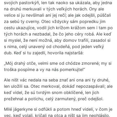
svojich pastorkýň, len tak naoko sa ukázala, aby jedna
na druhú merkuvali v tých veľkých horách. Ony ale
velice si ju nevšímali ani jej rečí; ale jak odejšli, púščali
za sebú ty cverny. Otec vždycky sám popredku jim
cestu ukazujíce, vodil jich krížom krážom sem i tam po
tých horách a nezbadal, že čo jeho céry robá. Ale keď
si myslel, že není možná, aby domov trafili, zasadol si
s nima, celý unavený od chodeňá, pod jeden veľký
dub. Keď si tu zajedli, hovorila najstaršá:
„Mój drahý otče, velmi sme od chódze zmorené; my si
troška pospíme a vy na nás pomerkujte!“
Ale ništ vác nedala na seba znať ani ona ani ty druhé,
len uložili sa. Otec merkoval, dokáď nepozaspávali; ale
keď videl, že sú tvrdým snom obklíčené, len jich
prežehnal a potichu, celý zarmutený, preč odejšol.
Milé jágerkyne si odfúkli a potom hneď videli, v čom je
vec, keď volali, kričali na otca a ništ sa jim neohlásilo.