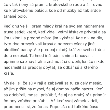
že však i ony sú prám z kráľovského rodu a šli rovno
ku kráľovskému palácu, kde od muziky až tak srdce
tahané bolo.
Keď dnu vejšli, prám mladý kráľ na svojem nádherném
trúne sedel; které, keď videl, veľmi láskave privítal a sa
jím uklonil a predné místo jim vykázal. Kde div na div,
tyto dve prevyšuvali krású a odevem všecky jiné
okoličné panny. Ale predcaj mladý kráľ ze svého trúnu
dolu nezešel. Tu hned inší páni s nima tancuvali,
úprimne sa zhovárali a známosť si urobili; len že nikdo
neosmelil sa predcaj opýtať, že odkáľ sú a kterého
kráľa.
Mysleli si, že sú v raji a zabávali sa tu za celý mesác,
až jim prišlo na mysel, že aj domov način nazreť. Keď
sa odebírali, moseli prisľúbiť, že aj na druhý ráz prindú;
čo ony vďačne prisľúbili. Až keď svoj zámek videli,
pripomenuli si, že čo asi Popeluša od toľkého času