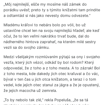
„Môj najmilejší, ešče my mosíme náš zámek do
porádku uvésť; preto ty s týmito knížatmi tam prindite
a odtamtád si nás jako nevesty domu odvezete.“
Mladému kráľovi to nebárs bolo po vóli, bo už
ustavične chcel len na svoju najmilejšú hľadeť; ale keď
očul, že to len veľmi nakrátko trvať bude, dal do
nádherného hintova zaprahať, na kterém milé sestry
vezli sa do svojho zámku.
Medzi všelijakým rozmlúvaním pýtajú sa ony i svojeho
vezťa, který jich vézol, odkáď by bol rodom? Který
odpovedal, že z toho a z toho mesta. A to zázrak! Bol
z toho mesta, kde dakedy jich otec kraľuval a čo vác,
býval v ten čas u jich otca knížatom, a teraz i o tom
vedel, kde jejich otec stanul za jágra a že je opustený,
že jejich macocha už zemrela.
„To by nebolo tak zlé,“ rekla Popeluša, „že sa tá