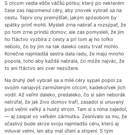
S otcom vedla ešče väčšú pótku; který po nekterém
čase zas napomenul céry, aby znovek vybrali sa na
cestu. Teprv ony premýšľali, jakým spósobom by
spátky prinť mohli. Mysleli zrna nabrať a rozsýpať, že
po tom zrne prindú domov; ale zas pomysleli, že jim
ho ftáctvo vyzbíra z cesty a pri tom aj ho toľko
nebolo, čo by jim na tak dalekú cestu trvať mohlo.
Konečne najmladšá sestra dala radu, že majú mnoho
popola, toho aby každá nabrala, čo móže najvác, že
to ani ftáctvo ani zver nezožere.
Na druhý deň vybrali sa a milé céry sypali popol za
svojím nanajvýš zarmúteným otcom, kadekoľvek jich
vodil. Až veľmi daleko, predaleko, čo si sám neborák
netrúfal, že jak živo domov trafí, zasadol si unuvaný
pod veľmi veľký a hustý strom. Tam si s nima zajedol,
— aj zaspal vo veľkém zármutku. Zesnívalo sa mu, že
sčaslivý bude skrze svoju najmladšú céru, kterú aj
miluval velmi, len aby mal úfaní a strpení. S tým