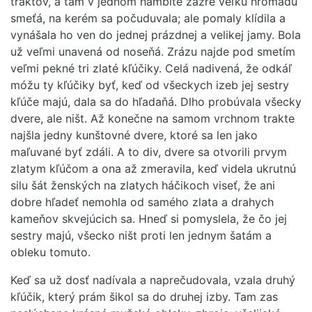
traktov, a tam v jednom hambite zazre veľkú hromadu
smeťá, na kerém sa počuduvala; ale pomaly klídila a
vynášala ho ven do jednej prázdnej a velikej jamy. Bola
už veľmi unavená od noseňá. Zrázu najde pod smetím
veľmi pekné tri zlaté kľúčiky. Celá nadivená, že odkáľ
móžu ty kľúčiky byť, keď od všeckych izeb jej sestry
kľúče majú, dala sa do hľadaňá. Dlho probúvala všecky
dvere, ale ništ. Až konečne na samom vrchnom trakte
najšla jedny kunštovné dvere, ktoré sa len jako
maľuvané byť zdáli. A to div, dvere sa otvorili prvym
zlatym kľúčom a ona až zmeravila, keď videla ukrutnú
silu šát ženských na zlatych háčikoch viseť, že ani
dobre hľadeť nemohla od samého zlata a drahych
kameňov skvejúcich sa. Hneď si pomyslela, že čo jej
sestry majú, všecko ništ proti len jednym šatám a
obleku tomuto.
Keď sa už dosť nadívala a naprečudovala, vzala druhý
kľúčik, který prám šikol sa do druhej izby. Tam zas