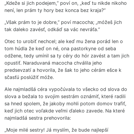
„Kdeže si jich podejem,“ poví on, „keď tu nikde nikoho
není, len prám ty hory bez konca bez kraja?“
„Však prám to je dobre,“ poví macocha; „móžeš jich
tak daleko zavésť, odkáď sa vác nevráťa.“
Otec to urobiť nechcel; ale keď mu žena porád len o
tom húdla že keď on né, ona pastorkyne od seba
odžene, tedy umínil sa ty céry do hór zavést a tam jich
opustiť. Naraduvaná macocha chválila jeho
predsevzatí a hovorila, že šak to jeho cérám ešce k
sčasťú poslúžiť móže.
Ale najmladšá céra vypočúvala to všecko od slova do
slova a bežala to svojim sestrám oznámiť, které radili
sa hned spolem, že jakoby mohli potom domov trafiť,
keď jich otec voľakde veľmi ďaleko zavede. Na které
najmladšá sestra prehovorila:
„Moje milé sestry! Já myslím, že bude najlepší