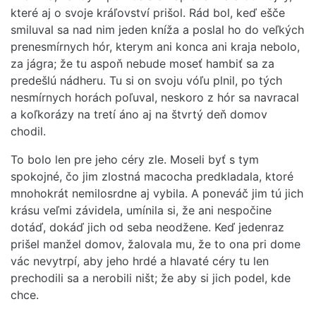
které aj o svoje kráľovství prišol. Rád bol, keď ešče
smiluval sa nad nim jeden kníža a poslal ho do veľkých
prenesmírnych hór, kterym ani konca ani kraja nebolo,
za jágra; že tu aspoň nebude moseť hambiť sa za
predešlú nádheru. Tu si on svoju vóľu plnil, po tých
nesmírnych horách poľuval, neskoro z hór sa navracal
a koľkorázy na tretí áno aj na štvrtý deň domov
chodil.
To bolo len pre jeho céry zle. Moseli byť s tym
spokojné, čo jim zlostná macocha predkladala, ktoré
mnohokrát nemilosrdne aj vybila. A poneváč jim tú jich
krásu veľmi závidela, umínila si, že ani nespočine
dotáď, dokáď jich od seba neodžene. Keď jedenraz
prišel manžel domov, žalovala mu, že to ona pri dome
vác nevytrpí, aby jeho hrdé a hlavaté céry tu len
prechodili sa a nerobili ništ; že aby si jich podel, kde
chce.