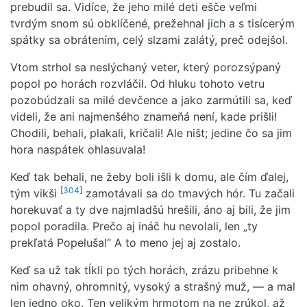
prebudil sa. Vidíce, že jeho milé deti ešče veľmi
tvrdým snom sú obklíčené, prežehnal jich a s tisícerým
spátky sa obrátením, celý slzami zalátý, preč odejšol.
Vtom strhol sa neslýchaný veter, který porozsýpaný
popol po horách rozvláčil. Od hluku tohoto vetru
pozobúdzali sa milé devčence a jako zarmútili sa, keď
videli, že ani najmenšého znameňá není, kade prišli!
Chodili, behali, plakali, kričali! Ale ništ; jedine čo sa jim
hora naspátek ohlasuvala!
Keď tak behali, ne žeby boli išli k domu, ale čím ďalej,
[
304
]
tým vikši
zamotávali sa do tmavých hór. Tu začali
horekuvať a ty dve najmladšú hrešili, áno aj bili, že jim
popol poradila. Prečo aj ináč hu nevolali, len „ty
prekľatá Popeluša!“ A to meno jej aj zostalo.
Keď sa už tak tĺkli po tých horách, zrázu pribehne k
nim ohavný, ohromnitý, vysoký a strašný muž, — a mal
len jedno oko. Ten velikým hrmotom na ne zrúkol, až