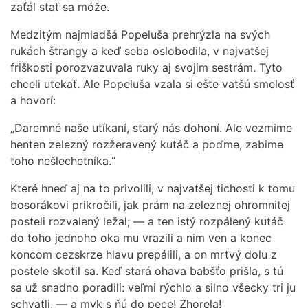
zaťál stať sa móže.
Medzitým najmladšá Popeluša prehrýzla na svých
rukách štrangy a keď seba oslobodila, v najvatšej
friškosti porozvazuvala ruky aj svojim sestrám. Tyto
chceli utekať. Ale Popeluša vzala si ešte vatšú smelosť
a hovorí:
„Daremné naše utíkaní, starý nás dohoní. Ale vezmime
henten zelezný rozžeravený kutáč a poďme, zabime
toho nešlechetníka.“
Které hneď aj na to privolili, v najvatšej tichosti k tomu
bosorákovi prikročili, jak prám na zeleznej ohromnitej
posteli rozvalený ležal; — a ten istý rozpálený kutáč
do toho jednoho oka mu vrazili a nim ven a konec
koncom cezskrze hlavu prepálili, a on mrtvý dolu z
postele skotil sa. Keď stará ohava babšťo prišla, s tú
sa už snadno poradili: veľmi rýchlo a silno všecky tri ju
schvatli, — a myk s ňú do pece! Zhorela!