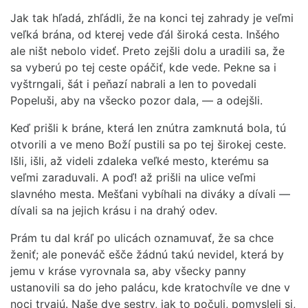
Jak tak hľadá, zhľádli, že na konci tej zahrady je veľmi
veľká brána, od kterej vede ďál široká cesta. Inšého
ale ništ nebolo videť. Preto zejšli dolu a uradili sa, že
sa vyberú po tej ceste opáčiť, kde vede. Pekne sa i
vyštrngali, šát i peňazí nabrali a len to povedali
Popeluši, aby na všecko pozor dala, — a odejšli.
Keď prišli k bráne, která len znútra zamknutá bola, tú
otvorili a ve meno Boží pustili sa po tej širokej ceste.
Išli, išli, až videli zdaleka veľké mesto, kterému sa
veľmi zaraduvali. A poď! až prišli na ulice veľmi
slavného mesta. Mešťani vybíhali na diváky a dívali —
dívali sa na jejich krásu i na drahý odev.
Prám tu dal kráľ po ulicách oznamuvať, že sa chce
ženiť; ale poneváč ešče žádnú takú nevidel, která by
jemu v kráse vyrovnala sa, aby všecky panny
ustanovili sa do jeho palácu, kde kratochvíle ve dne v
noci trvajú. Naše dve sestry, jak to počuli, pomysleli si,