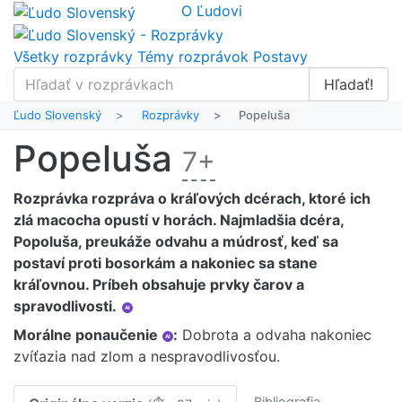
O Ľudovi
Všetky rozprávky
Témy rozprávok
Postavy
Hľadať!
Ľudo Slovenský
Rozprávky
Popeluša
Popeluša
7+
Rozprávka rozpráva o kráľových dcérach, ktoré ich
zlá macocha opustí v horách. Najmladšia dcéra,
Popoluša, preukáže odvahu a múdrosť, keď sa
postaví proti bosorkám a nakoniec sa stane
kráľovnou. Príbeh obsahuje prvky čarov a
spravodlivosti.
AI
Morálne ponaučenie
:
Dobrota a odvaha nakoniec
AI
zvíťazia nad zlom a nespravodlivosťou.
Bibliografia