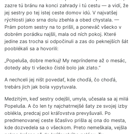
zazre tú bránu na konci zahrady i tú cestu — a vidí, že
jej sestry po tej istej ceste domov idú. V najvatšej
rýchlosti jako srna dolu zbehla a obed chystala. —
Prám potom sestry na to prišli, a poneváč všecko v
dobrém porádku najšli, mala od ních pokoj. Které
jedine zas trocha si odpočinuli a zas do peknejších šát
pooblékali sa a hovorili:
„Popeluša, dobre merkuj! My nepríndeme až o mesác,
dotedy aby ti všecko čisté bolo jak zlato.“
A nechceli jej ništ povedať, kde choďá, čo choďá,
trebárs jich jak bola vypytuvala.
Medzitým, keď sestry odejšli, umyla, učesala sa aj milá
Popeluša. A čo len ty najchatrnejšé šaty ze svojej izby
oblékla, predcaj pol kráľovstva prevyšuvali. Po
predmenovanej ceste ščaslivo prišla aj ona do mesta,
kde dozvedela sa o všeckom. Preto nemeškala, vejšla