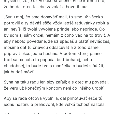
myslel si, že je už všecko stracené. Ešče k tomu i to,
že ho dal otec k sebe zavolať a hovoril mu:
„Synu mój, čo sme dosaváď mali, to sme už všecko
potrovili a ty dáváš ešče vždy lepšé raduvánky robiť a
ani nevíš, či tvojá vyvolená prinde lebo neprinde. Čo
by som aj sám chcel, nemám z čoho vác na to troviť. A
aby nebolo povedané, že už upadáš a platiť nevládzeš,
mosíme dať tú črievicu odšacuvať a z toho dáme
pripraviť ešče jednu hostinu. A potom kterej panne
trafí sa na nohu tá papuča, buď bohatej, nebo
chudobnej, tá bude tvoja manželka a budeš s ňú žiť,
jak budeš môzť.“
Syna na takú radu len slzy zaľáli; ale otec mu povedal,
že veru už konečným koncom není čo inšého urobiť.
Aby sa rada otcova vyplnila, dal prihotuvať ešče tú
jednu hostinu a prehovoril, kde veľká tichosť nastala: