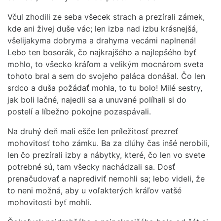
Včul zhodili ze seba všecek strach a prezírali zámek,
kde ani živej duše vác; len izba nad izbu krásnejšá,
všelijakyma dobryma a drahyma vecámi naplnená!
Lebo ten bosorák, čo najkrajšého a najlepšého byť
mohlo, to všecko kráľom a velikým mocnárom sveta
tohoto bral a sem do svojeho paláca donášal. Čo len
srdco a duša požádať mohla, to tu bolo! Milé sestry,
jak boli lačné, najedli sa a unuvané políhali si do
postelí a líbežno pokojne pozaspávali.
Na druhý deň mali ešče len príležitosť prezreť
mohovitosť toho zámku. Ba za dlúhy čas inšé nerobili,
len čo prezírali izby a nábytky, které, čo len vo svete
potrebné sú, tam všecky nachádzali sa. Dosť
prenačudovať a naprediviť nemohli sa; lebo videli, že
to neni možná, aby u voľakterých kráľov vatšé
mohovitosti byť mohli.