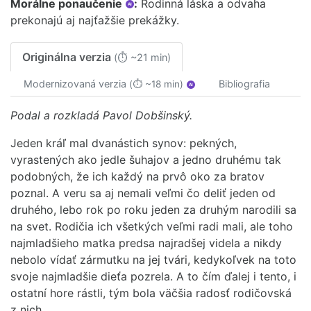
Morálne ponaučenie
:
Rodinná láska a odvaha
AI
prekonajú aj najťažšie prekážky.
Originálna verzia
(⏱ ~21 min)
Modernizovaná verzia
Bibliografia
(⏱ ~18 min)
AI
Podal a rozkladá Pavol Dobšinský.
Jeden kráľ mal dvanástich synov: pekných,
vyrastených ako jedle šuhajov a jedno druhému tak
podobných, že ich každý na prvô oko za bratov
poznal. A veru sa aj nemali veľmi čo deliť jeden od
druhého, lebo rok po roku jeden za druhým narodili sa
na svet. Rodičia ich všetkých veľmi radi mali, ale toho
najmladšieho matka predsa najradšej videla a nikdy
nebolo vídať zármutku na jej tvári, kedykoľvek na toto
svoje najmladšie dieťa pozrela. A to čím ďalej i tento, i
ostatní hore rástli, tým bola väčšia radosť rodičovská
z nich.