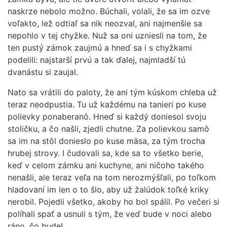
naskrze nebolo možno. Búchali, volali, že sa im ozve
voľakto, lež odtiaľ sa nik neozval, ani najmenšie sa
nepohlo v tej chyžke. Nuž sa oni uzniesli na tom, že
ten pustý zámok zaujmú a hneď sa i s chyžkami
podelili: najstarší prvú a tak ďalej, najmladší tú
dvanástu si zaujal.
Nato sa vrátili do paloty, že ani tým kúskom chleba už
teraz neodpustia. Tu už každému na tanieri po kuse
polievky ponaberanô. Hneď si každý doniesol svoju
stoličku, a čo našli, zjedli chutne. Za polievkou samô
sa im na stôl donieslo po kuse mäsa, za tým trocha
hrubej strovy. I čudovali sa, kde sa to všetko berie,
keď v celom zámku ani kuchyne, ani ničoho takého
nenašli, ale teraz veľa na tom nerozmýšľali, po toľkom
hladovaní im len o to šlo, aby už žalúdok toľké kriky
nerobil. Pojedli všetko, akoby ho bol spálil. Po večeri si
políhali spať a usnuli s tým, že veď bude v noci alebo
ráno, čo bude!