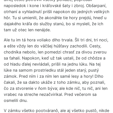
naposledok i kone i kráľovské šaty i zbroj. Obšarpaní,
otrhaní a vyhladnutí prišli napokon do jedných velikých
hôr. Tu si umienili, že akonáhle tie hory prejdú, hneď u
dajakého kráľa do služby stanú, bo si mysleli, že ich
tam už otec len nenájde.
Ale tu im tá hora voliako dlho trvala. Šli tri dni, tri noci,
a ešte vždy len do väčšej húšťavy zachodili. Cesty,
chodníka nebolo, len pomedzi chrasť za divou zverou
sa ťahali. Napokon, keď už tak ustali, že od chôdze a
od hladu ďalej nevládali, prišli na jednu lúku. Na tej
lúke na samom prostriedku stál jeden starý, pustý
zámok. Pred ním i za ním len samé lesy a hory! Dlho
čakali, že sa dakto ukáže z toho zámku, aby poznali,
čo za stvorenie v ňom býva; ale kde nič, tu nič, ani len
vrabec na streche nezačvirikal. Pred večerom sa
osmelili dnu.
V zámku všetko pootváranô, ale aj všetko pustô, nikde