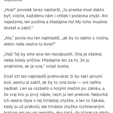
„Hop!“ povedá teraz najstarší, „tu predsa musí dakto
byť; vidzte, každému nám i chlieb i polievka chybí. Ani
nejedzme, len poďme a hľadajme ho! My toho musíme
dostať a zabiť.“
„Ale,“ povie mu ten najmladší, „ak by to dakto z rodiny,
alebo naša sestra tu bola?“
„Hej! Tej by sme síce len neodpustili. Ona je všetkej
našej biedy príčina. Hľadajme len za to, že ju
zmárnime, ak je ona,“ volali bratia.
Dosť ich ten najmladší prehováral; či by takí ukrutní
boli, sestru si zabiť, ak by to ona bola — oni naňho
nedbali. Len sa rozbehli s holými mečmi po zámku, a
že vraj kto ju prvý nájde, nech ju ten prekole. Neborká
ich sestra tŕpla v tej trinástej chyžke, a len to čakala,
kedy ju už prekolú; ale trinásta chyžka rozhnevaným
bratom ani na um neprišla, ako taká, do ktorej sa nikdy