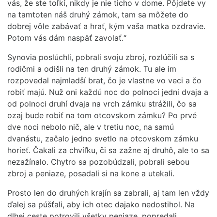
vás, že ste toľkí, nikdy je nie ticho v dome. Pôjdete vy
na tamtoten náš druhý zámok, tam sa môžete do
dobrej vôle zabávať a hrať, kým vaša matka ozdravie.
Potom vás dám naspäť zavolať.“
Synovia poslúchli, pobrali svoju zbroj, rozlúčili sa s
rodičmi a odišli na ten druhý zámok. Tu ale im
rozpovedal najmladší brat, čo je vlastne vo veci a čo
robiť majú. Nuž oni každú noc do polnoci jedni dvaja a
od polnoci druhí dvaja na vrch zámku strážili, čo sa
ozaj bude robiť na tom otcovskom zámku? Po prvé
dve noci nebolo nič, ale v tretiu noc, na samú
dvanástu, začalo jedno svetlo na otcovskom zámku
horieť. Čakali za chvíľku, či sa zažne aj druhô, ale to sa
nezažínalo. Chytro sa pozobúdzali, pobrali sebou
zbroj a peniaze, posadali si na kone a utekali.
Prosto len do druhých krajín sa zabrali, aj tam len vždy
ďalej sa púšťali, aby ich otec dajako nedostihol. Na
dlhej ceste potrovili všetky peniaze, popredali