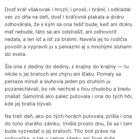
Dosť kráľ všakovak i hrozil, i prosil, i bránil, i odkladal
vec zo dňa na deň, dosť i kráľovná plakala a dcéru
odhovárala, že s kým sa ona tešiť bude, keď ani dcéru
mať nebude, táto sa ani odstrašiť, ani odhovoriť
nedala, a len ísť a ísť za bratmi. Naveľa jej to rodičia
povolili a vypravili ju s peniazmi aj s mnohými sluhami
do sveta.
Šla ona z dediny do dediny, z krajiny do krajiny — tu
nikde o jej bratoch ani chýru ani šľaku. Pomaly sa
peniaze minuli a sluhovia jeden po druhom ju
pozanechávali, bo nik nechcel s ňou chudobu a biedu
znášať. Samotná ako palec putovala i ona do tých hôr,
kde jej bratia bývali.
Na tretí deň, ako po tých horách putovala, prišla i ona
do toho starého zámku. Vnišla prosto dnu, že sa i tam
bude vyzvedať o jej bratoch. Títo boli práve na
poľovačke, a tak v celom zámku ani živej duše