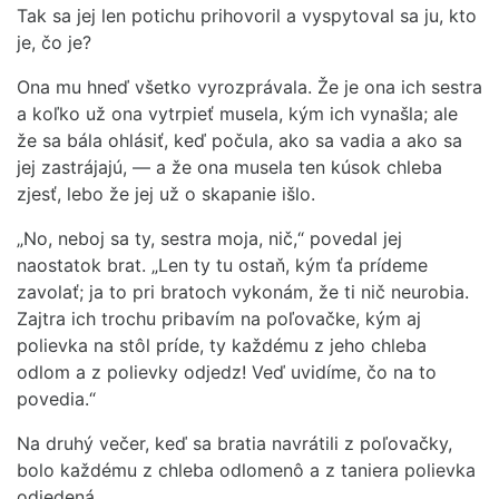
Tak sa jej len potichu prihovoril a vyspytoval sa ju, kto
je, čo je?
Ona mu hneď všetko vyrozprávala. Že je ona ich sestra
a koľko už ona vytrpieť musela, kým ich vynašla; ale
že sa bála ohlásiť, keď počula, ako sa vadia a ako sa
jej zastrájajú, — a že ona musela ten kúsok chleba
zjesť, lebo že jej už o skapanie išlo.
„No, neboj sa ty, sestra moja, nič,“ povedal jej
naostatok brat. „Len ty tu ostaň, kým ťa prídeme
zavolať; ja to pri bratoch vykonám, že ti nič neurobia.
Zajtra ich trochu pribavím na poľovačke, kým aj
polievka na stôl príde, ty každému z jeho chleba
odlom a z polievky odjedz! Veď uvidíme, čo na to
povedia.“
Na druhý večer, keď sa bratia navrátili z poľovačky,
bolo každému z chleba odlomenô a z taniera polievka
odjedená.