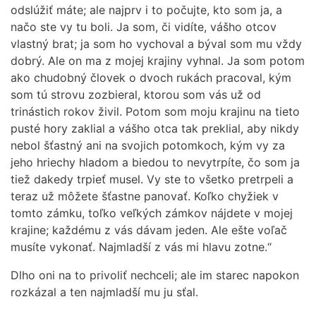
odslúžiť máte; ale najprv i to počujte, kto som ja, a
načo ste vy tu boli. Ja som, či vidíte, vášho otcov
vlastný brat; ja som ho vychoval a býval som mu vždy
dobrý. Ale on ma z mojej krajiny vyhnal. Ja som potom
ako chudobný človek o dvoch rukách pracoval, kým
som tú strovu zozbieral, ktorou som vás už od
trinástich rokov živil. Potom som moju krajinu na tieto
pusté hory zaklial a vášho otca tak preklial, aby nikdy
nebol šťastný ani na svojich potomkoch, kým vy za
jeho hriechy hladom a biedou to nevytrpíte, čo som ja
tiež dakedy trpieť musel. Vy ste to všetko pretrpeli a
teraz už môžete šťastne panovať. Koľko chyžiek v
tomto zámku, toľko veľkých zámkov nájdete v mojej
krajine; každému z vás dávam jeden. Ale ešte voľač
musíte vykonať. Najmladší z vás mi hlavu zotne.“
Dlho oni na to privoliť nechceli; ale im starec napokon
rozkázal a ten najmladší mu ju sťal.