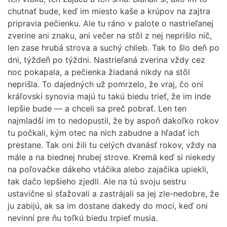
chutnať bude, keď im miesto kaše a krúpov na zajtra
pripravia pečienku. Ale tu ráno v palote o nastrieľanej
zverine ani znaku, ani večer na stôl z nej neprišlo nič,
len zase hrubá strova a suchý chlieb. Tak to šlo deň po
dni, týždeň po týždni. Nastrieľaná zverina vždy cez
noc pokapala, a pečienka žiadaná nikdy na stôl
neprišla. To dajedných už pomrzelo, že vraj, čo oni
kráľovskí synovia majú tu takú biedu trieť, že im inde
lepšie bude — a chceli sa preč pobrať. Len ten
najmladší im to nedopustil, že by aspoň dakoľko rokov
tu počkali, kým otec na nich zabudne a hľadať ich
prestane. Tak oni žili tu celých dvanásť rokov, vždy na
mále a na biednej hrubej strove. Kremä keď si niekedy
na poľovačke dákeho vtáčika alebo zajačika upiekli,
tak dačo lepšieho zjedli. Ale na tú svoju sestru
ustavične si sťažovali a zastrájali sa jej zle-nedobre, že
ju zabijú, ak sa im dostane dakedy do moci, keď oni
nevinní pre ňu toľkú biedu trpieť musia.