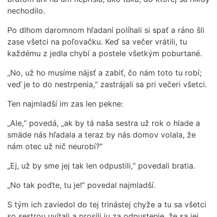
nechodilo.
Po dlhom daromnom hľadaní políhali si spať a ráno šli
zase všetci na poľovačku. Keď sa večer vrátili, tu
každému z jedla chybí a postele všetkým poburtané.
„No, už ho musíme nájsť a zabiť, čo nám toto tu robí;
veď je to do nestrpenia,“ zastrájali sa pri večeri všetci.
Ten najmladší im zas len pekne:
„Ale,“ povedá, „ak by tá naša sestra už rok o hlade a
smäde nás hľadala a teraz by nás domov volala, že
nám otec už nič neurobí?“
„Ej, už by sme jej tak len odpustili,“ povedali bratia.
„No tak poďte, tu je!“ povedal najmladší.
S tým ich zaviedol do tej trinástej chyže a tu sa všetci
so sestrou uvítali a prosili ju za odpustenie, že sa jej