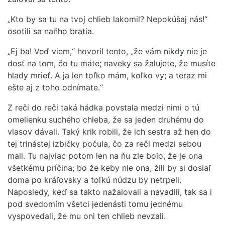
„Kto by sa tu na tvoj chlieb lakomil? Nepokúšaj nás!“
osotili sa naňho bratia.
„Ej ba! Veď viem,“ hovoril tento, „že vám nikdy nie je
dosť na tom, čo tu máte; naveky sa žalujete, že musíte
hlady mrieť. A ja len toľko mám, koľko vy; a teraz mi
ešte aj z toho odnímate.“
Z reči do reči taká hádka povstala medzi nimi o tú
omelienku suchého chleba, že sa jeden druhému do
vlasov dávali. Taký krik robili, že ich sestra až hen do
tej trinástej izbičky počula, čo za reči medzi sebou
mali. Tu najviac potom len na ňu zle bolo, že je ona
všetkému príčina; bo že keby nie ona, žili by si dosiaľ
doma po kráľovsky a toľkú núdzu by netrpeli.
Naposledy, keď sa takto nažalovali a navadili, tak sa i
pod svedomím všetci jedenásti tomu jednému
vyspovedali, že mu oni ten chlieb nevzali.