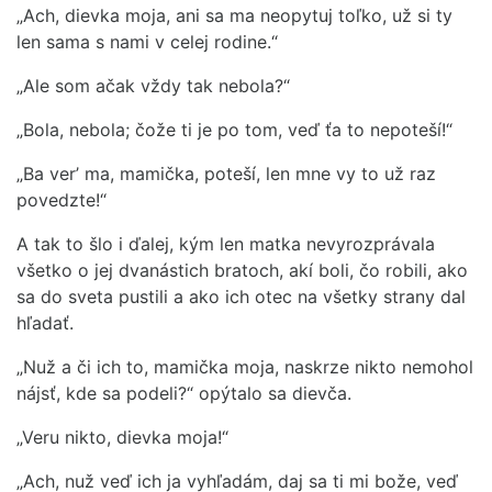
„Ach, dievka moja, ani sa ma neopytuj toľko, už si ty
len sama s nami v celej rodine.“
„Ale som ačak vždy tak nebola?“
„Bola, nebola; čože ti je po tom, veď ťa to nepoteší!“
„Ba ver’ ma, mamička, poteší, len mne vy to už raz
povedzte!“
A tak to šlo i ďalej, kým len matka nevyrozprávala
všetko o jej dvanástich bratoch, akí boli, čo robili, ako
sa do sveta pustili a ako ich otec na všetky strany dal
hľadať.
„Nuž a či ich to, mamička moja, naskrze nikto nemohol
nájsť, kde sa podeli?“ opýtalo sa dievča.
„Veru nikto, dievka moja!“
„Ach, nuž veď ich ja vyhľadám, daj sa ti mi bože, veď