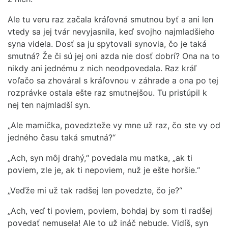
Ale tu veru raz začala kráľovná smutnou byť a ani len
vtedy sa jej tvár nevyjasnila, keď svojho najmladšieho
syna videla. Dosť sa ju spytovali synovia, čo je taká
smutná? Že či sú jej oni azda nie dosť dobrí? Ona na to
nikdy ani jednému z nich neodpovedala. Raz kráľ
voľačo sa zhováral s kráľovnou v záhrade a ona po tej
rozprávke ostala ešte raz smutnejšou. Tu pristúpil k
nej ten najmladší syn.
„Ale mamička, povedzteže vy mne už raz, čo ste vy od
jedného času taká smutná?“
„Ach, syn môj drahý,“ povedala mu matka, „ak ti
poviem, zle je, ak ti nepoviem, nuž je ešte horšie.“
„Veďže mi už tak radšej len povedzte, čo je?“
„Ach, veď ti poviem, poviem, bohdaj by som ti radšej
povedať nemusela! Ale to už ináč nebude. Vidíš, syn