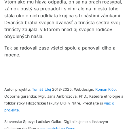
Vtom ako mu hlava odpadla, on sa na prach rozsypal,
zámok pustý sa prepadol i s ním; ale na miesto toho
stála okolo nich odkliata krajina s trinástimi zámkami.
Dvanásti bratia svojich dvanásť a trinásta sestra svoj
trinásty zaujala, v ktorom hneď aj svojich rodičov
obydlených našla.
Tak sa radovali zase všetci spolu a panovali dlho a
mocne.
Autor projektu:
Tomáš Ulej
2013-2025. Webdesign:
Roman Klčo
.
Odborná garantka: Mgr. Jana Ambrózová, PhD., Katedra etnológie a
folkloristiky Filozofickej fakulty UKF v Nitre. Prečítajte si
viac o
projekte
.
Slovenské Spevy:
Ladislav Galko. Digitalizujeme s láskavým
súhlasom dedičov a
vydavateľstva Opus
.