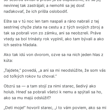
nevinnej tak zastrájali; a nemohli sa jej dosť
naďakovať, že ich prišla oslobodiť.
Ešte sa v tú noc len tam naspali a ráno nabrali z tej
sestrinej chyže zlata na cestu a z tých svojich zbroj a
tak sa pobrali von zo zámku, ani sa neobzreli. Práve
vtedy sa bol trinásty rok vyplnil, ako tam bývali a ako
ich sestra hľadala.
Ako tak idú von dvorom, ozve sa na nich jeden hlas z
kúta:
„Tajdete,“ povedá, „a ani sa mi neodslúžite, že som vás
od toľkých rokov tu choval.“
Obzrú sa — a tam stojí za nimi starec, šedivý ako
holub. Hneď sa pobrali všetci k nemu a spýtali sa ho,
ako sa mu majú odslúžiť?
„Deti moje!“ hovoril starec, „i to vám poviem, ako sa mi