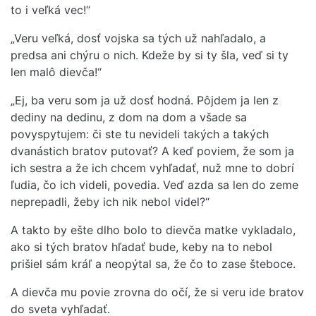
to i veľká vec!“
„Veru veľká, dosť vojska sa tých už nahľadalo, a
predsa ani chýru o nich. Kdeže by si ty šla, veď si ty
len malô dievča!“
„Ej, ba veru som ja už dosť hodná. Pôjdem ja len z
dediny na dedinu, z dom na dom a všade sa
povyspytujem: či ste tu nevideli takých a takých
dvanástich bratov putovať? A keď poviem, že som ja
ich sestra a že ich chcem vyhľadať, nuž mne to dobrí
ľudia, čo ich videli, povedia. Veď azda sa len do zeme
neprepadli, žeby ich nik nebol videl?“
A takto by ešte dlho bolo to dievča matke vykladalo,
ako si tých bratov hľadať bude, keby na to nebol
prišiel sám kráľ a neopýtal sa, že čo to zase šteboce.
A dievča mu povie zrovna do očí, že si veru ide bratov
do sveta vyhľadať.