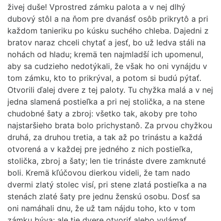
živej duše! Vprostred zámku palota a v nej dlhý
dubový stôl a na ňom pre dvanásť osôb prikrytô a pri
každom tanieriku po kúsku suchého chleba. Dajedni z
bratov naraz chceli chytať a jesť, bo už ledva stáli na
nohách od hladu; kremä ten najmladší ich upomenul,
aby sa cudzieho nedotýkali, že však ho oni vynájdu v
tom zámku, kto to prikrýval, a potom si budú pýtať.
Otvorili ďalej dvere z tej paloty. Tu chyžka malá a v nej
jedna slamená postieľka a pri nej stolička, a na stene
chudobné šaty a zbroj: všetko tak, akoby pre toho
najstaršieho brata bolo prichystanô. Za prvou chyžkou
druhá, za druhou tretia, a tak až po trinástu a každá
otvorená a v každej pre jedného z nich postieľka,
stolička, zbroj a šaty; len tie trináste dvere zamknuté
boli. Kremä kľúčovou dierkou videli, že tam nado
dvermi zlatý stolec visí, pri stene zlatá postieľka a na
stenách zlaté šaty pre jednu ženskú osobu. Dosť sa
oni namáhali dnu, že už tam nájdu toho, kto v tom
zámku býva; ale tie dvere otvoriť alebo vylámať