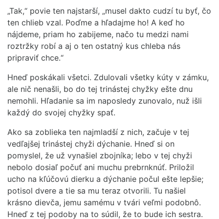
„Tak,“ povie ten najstarší, „musel dakto cudzí tu byť, čo
ten chlieb vzal. Poďme a hľadajme ho! A keď ho
nájdeme, priam ho zabijeme, načo tu medzi nami
roztržky robí a aj o ten ostatný kus chleba nás
pripraviť chce.“
Hneď poskákali všetci. Zdulovali všetky kúty v zámku,
ale nič nenašli, bo do tej trinástej chyžky ešte dnu
nemohli. Hľadanie sa im naposledy zunovalo, nuž išli
každý do svojej chyžky spať.
Ako sa zoblieka ten najmladší z nich, začuje v tej
vedľajšej trinástej chyži dýchanie. Hneď si on
pomyslel, že už vynašiel zbojníka; lebo v tej chyži
nebolo dosiaľ počuť ani muchu prebrnknúť. Priložil
ucho na kľúčovú dierku a dýchanie počul ešte lepšie;
potisol dvere a tie sa mu teraz otvorili. Tu našiel
krásno dievča, jemu samému v tvári veľmi podobnô.
Hneď z tej podoby na to súdil, že to bude ich sestra.