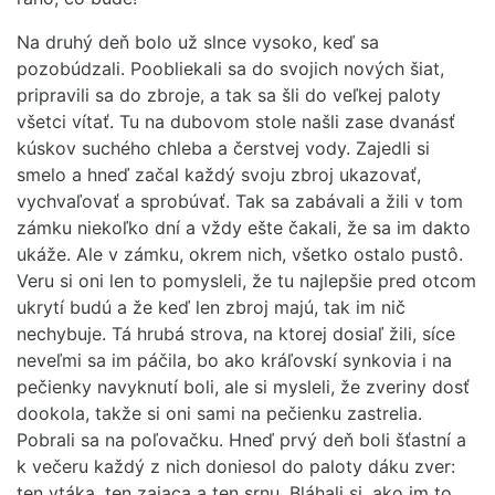
Na druhý deň bolo už slnce vysoko, keď sa
pozobúdzali. Poobliekali sa do svojich nových šiat,
pripravili sa do zbroje, a tak sa šli do veľkej paloty
všetci vítať. Tu na dubovom stole našli zase dvanásť
kúskov suchého chleba a čerstvej vody. Zajedli si
smelo a hneď začal každý svoju zbroj ukazovať,
vychvaľovať a sprobúvať. Tak sa zabávali a žili v tom
zámku niekoľko dní a vždy ešte čakali, že sa im dakto
ukáže. Ale v zámku, okrem nich, všetko ostalo pustô.
Veru si oni len to pomysleli, že tu najlepšie pred otcom
ukrytí budú a že keď len zbroj majú, tak im nič
nechybuje. Tá hrubá strova, na ktorej dosiaľ žili, síce
neveľmi sa im páčila, bo ako kráľovskí synkovia i na
pečienky navyknutí boli, ale si mysleli, že zveriny dosť
dookola, takže si oni sami na pečienku zastrelia.
Pobrali sa na poľovačku. Hneď prvý deň boli šťastní a
k večeru každý z nich doniesol do paloty dáku zver:
ten vtáka, ten zajaca a ten srnu. Bláhali si, ako im to