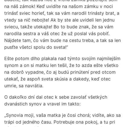
na náš zámok! Keď uvidíte na našom zámku v noci
trinásť sviec horieť, tak sa vám narodil trinásty brat, a
vtedy sa nič nebojte! Ak by ste ale uvideli len jednu
sviecu, takže utekajte! Bo to bude znak, že sa vám
narodila sestra a váš otec že už poslal vás pobiť.
Nájdete tam, čo vám bude na cestu treba, a tak sa len
pusťte všetci spolu do sveta!“
Ešte potom dlho plakala nad týmto svojím najmilejším
synom a on si matku len tešil, že to azda ešte všetko
na dobrô vypadne, čo aj budú prinútení pred otcom
utekať, že aspoň sveta skúsia a dakedy, keď otec
umrie, sa navrátia.
O dakoľko dní dal otec k sebe zavolať všetkých
dvanástich synov a vravel im takto:
„Synovia moji, vaša matka je čosi chorá; vidíte, ako sa
trápi od jedného času. Potrebuje ona pokoj, a tu pri