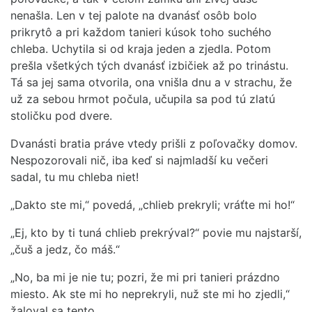
nenašla. Len v tej palote na dvanásť osôb bolo
prikrytô a pri každom tanieri kúsok toho suchého
chleba. Uchytila si od kraja jeden a zjedla. Potom
prešla všetkých tých dvanásť izbičiek až po trinástu.
Tá sa jej sama otvorila, ona vnišla dnu a v strachu, že
už za sebou hrmot počula, učupila sa pod tú zlatú
stoličku pod dvere.
Dvanásti bratia práve vtedy prišli z poľovačky domov.
Nespozorovali nič, iba keď si najmladší ku večeri
sadal, tu mu chleba niet!
„Dakto ste mi,“ povedá, „chlieb prekryli; vráťte mi ho!“
„Ej, kto by ti tuná chlieb prekrýval?“ povie mu najstarší,
„čuš a jedz, čo máš.“
„No, ba mi je nie tu; pozri, že mi pri tanieri prázdno
miesto. Ak ste mi ho neprekryli, nuž ste mi ho zjedli,“
žaloval sa tento.