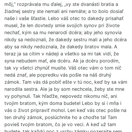
môj,“ rozprávala mu ďalej, „vy ste dvanásti bratia a
žiadnej sestry ste nemali ani nemáte; a to bolo dosiaľ
naše i vaše šťastie. Lebo váš otec to dakedy prisahať
musel, že len dovtedy smie svojich synov pri živote
nechať, kým sa mu nenarodí dcéra; aby jeho synovia
nikdy sa nedoznali, že dakedy sestru mali a jeho dcéra
aby sa nikdy nedoznala, že dakedy bratov mala. A
teraz ja sa cítim v nádeji a všetko sa mi tak vidí, že
syna nebudem mať, ale dcéru. Ak ja dcéru porodím,
tak vy všetci zhynúť musíte. Váš otec vám o tom nič
nedá znať, ale popredku vás pošle na náš druhý
zámok. Tam vás dá pobiť ešte v tú noc, keď by sa vám
narodila sestra. Ale ja by som nechcela, žeby ste mne
vy pohynuli. Tak hľaďže, nepovedz nikomu nič, ani
tvojim bratom, kým doma budete! Lebo by si i mňa i
vás o život pripraviť mohol. Len keď vás otec pošle na
ten druhý zámok, poslúchnite ho a choďte ta! Tam
povieš tvojim bratom, čo je vo veci. A keď už tam
budete, tak každú noc z vrchu zámku pozerajte sem