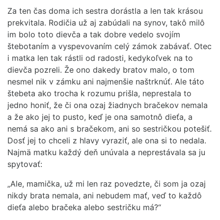
Za ten čas doma ich sestra dorástla a len tak krásou
prekvitala. Rodičia už aj zabúdali na synov, takô milô
im bolo toto dievča a tak dobre vedelo svojím
štebotaním a vyspevovaním celý zámok zabávať. Otec
i matka len tak rástli od radosti, kedykoľvek na to
dievča pozreli. Že ono dakedy bratov malo, o tom
nesmel nik v zámku ani najmenšie naštrknúť. Ale táto
štebeta ako trocha k rozumu prišla, neprestala to
jedno honiť, že či ona ozaj žiadnych bračekov nemala
a že ako jej to pusto, keď je ona samotnô dieťa, a
nemá sa ako ani s bračekom, ani so sestričkou potešiť.
Dosť jej to chceli z hlavy vyraziť, ale ona si to nedala.
Najmä matku každý deň unúvala a neprestávala sa ju
spytovať:
„Ale, mamička, už mi len raz povedzte, či som ja ozaj
nikdy brata nemala, ani nebudem mať, veď to každô
dieťa alebo bračeka alebo sestričku má?“