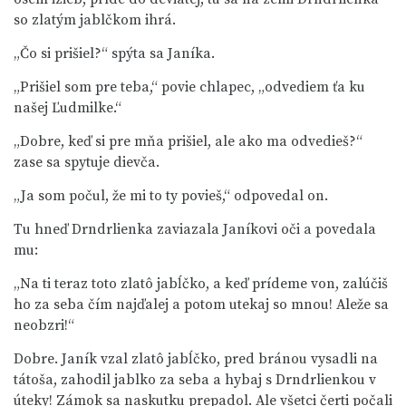
so zlatým jablčkom ihrá.
„Čo si prišiel?“ spýta sa Janíka.
„Prišiel som pre teba,“ povie chlapec, „odvediem ťa ku
našej Ľudmilke.“
„Dobre, keď si pre mňa prišiel, ale ako ma odvedieš?“
zase sa spytuje dievča.
„Ja som počul, že mi to ty povieš,“ odpovedal on.
Tu hneď Drndrlienka zaviazala Janíkovi oči a povedala
mu:
„Na ti teraz toto zlatô jabĺčko, a keď prídeme von, zalúčiš
ho za seba čím najďalej a potom utekaj so mnou! Aleže sa
neobzri!“
Dobre. Janík vzal zlatô jabĺčko, pred bránou vysadli na
tátoša, zahodil jablko za seba a hybaj s Drndrlienkou v
úteky! Zámok sa naskutku prepadol. Ale všetci čerti počali