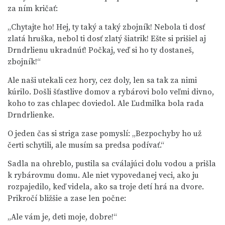
za ním kričať:
„Chytajte ho! Hej, ty taký a taký zbojník! Nebola ti dosť
zlatá hruška, nebol ti dosť zlatý šiatrik! Ešte si prišiel aj
Drndrlienu ukradnúť! Počkaj, veď si ho ty dostaneš,
zbojník!“
Ale naši utekali cez hory, cez doly, len sa tak za nimi
kúrilo. Došli šťastlive domov a rybárovi bolo veľmi divno,
koho to zas chlapec doviedol. Ale Ľudmilka bola rada
Drndrlienke.
O jeden čas si striga zase pomyslí: „Bezpochyby ho už
čerti schytili, ale musím sa predsa podívať.“
Sadla na ohreblo, pustila sa cválajúci dolu vodou a prišla
k rybárovmu domu. Ale niet vypovedanej veci, ako ju
rozpajedilo, keď videla, ako sa troje detí hrá na dvore.
Prikročí bližšie a zase len počne:
„Ale vám je, deti moje, dobre!“