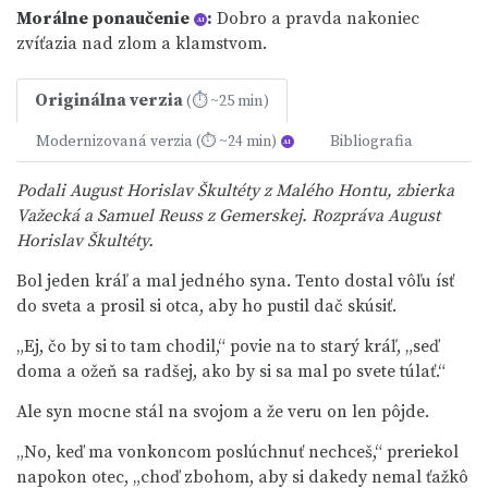
Morálne ponaučenie
:
Dobro a pravda nakoniec
AI
zvíťazia nad zlom a klamstvom.
Originálna verzia
(⏱ ~25 min)
Modernizovaná verzia
Bibliografia
(⏱ ~24 min)
AI
Podali August Horislav Škultéty z Malého Hontu, zbierka
Važecká a Samuel Reuss z Gemerskej. Rozpráva August
Horislav Škultéty.
Bol jeden kráľ a mal jedného syna. Tento dostal vôľu ísť
do sveta a prosil si otca, aby ho pustil dač skúsiť.
„Ej, čo by si to tam chodil,“ povie na to starý kráľ, „seď
doma a ožeň sa radšej, ako by si sa mal po svete túlať.“
Ale syn mocne stál na svojom a že veru on len pôjde.
„No, keď ma vonkoncom poslúchnuť nechceš,“ preriekol
napokon otec, „choď zbohom, aby si dakedy nemal ťažkô