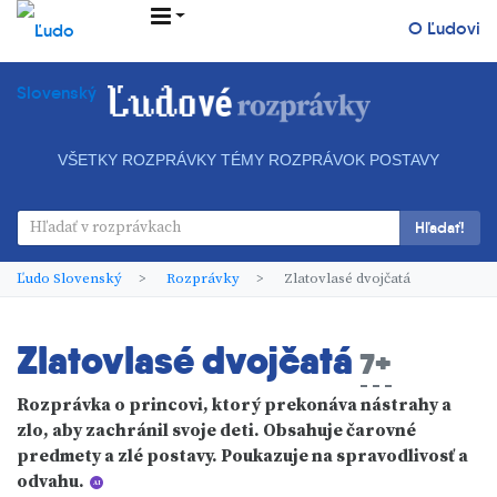
O Ľudovi
VŠETKY ROZPRÁVKY
TÉMY ROZPRÁVOK
POSTAVY
Hľadať!
Ľudo Slovenský
Rozprávky
Zlatovlasé dvojčatá
Zlatovlasé dvojčatá
7+
Rozprávka o princovi, ktorý prekonáva nástrahy a
zlo, aby zachránil svoje deti. Obsahuje čarovné
predmety a zlé postavy. Poukazuje na spravodlivosť a
odvahu.
AI