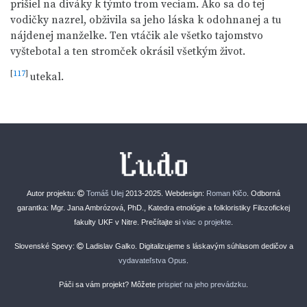
prišiel na diváky k týmto trom veciam. Ako sa do tej
vodičky nazrel, obživila sa jeho láska k odohnanej a tu
nájdenej manželke. Ten vtáčik ale všetko tajomstvo
vyštebotal a ten stromček okrásil všetkým život.
[
117
]
utekal.
Autor projektu:
Tomáš Ulej
2013-2025. Webdesign:
Roman Klčo
. Odborná
garantka: Mgr. Jana Ambrózová, PhD., Katedra etnológie a folkloristiky Filozofickej
fakulty UKF v Nitre. Prečítajte si
viac o projekte
.
Slovenské Spevy:
Ladislav Galko. Digitalizujeme s láskavým súhlasom dedičov a
vydavateľstva Opus
.
Páči sa vám projekt? Môžete
prispieť na jeho prevádzku
.