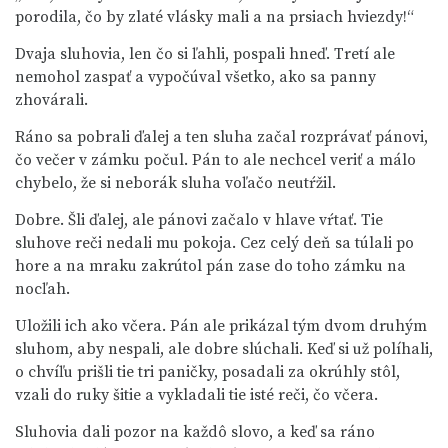
porodila, čo by zlaté vlásky mali a na prsiach hviezdy!“
Dvaja sluhovia, len čo si ľahli, pospali hneď. Tretí ale
nemohol zaspať a vypočúval všetko, ako sa panny
zhovárali.
Ráno sa pobrali ďalej a ten sluha začal rozprávať pánovi,
čo večer v zámku počul. Pán to ale nechcel veriť a málo
chybelo, že si neborák sluha voľačo neutŕžil.
Dobre. Šli ďalej, ale pánovi začalo v hlave vŕtať. Tie
sluhove reči nedali mu pokoja. Cez celý deň sa túlali po
hore a na mraku zakrútol pán zase do toho zámku na
nocľah.
Uložili ich ako včera. Pán ale prikázal tým dvom druhým
sluhom, aby nespali, ale dobre slúchali. Keď si už políhali,
o chvíľu prišli tie tri paničky, posadali za okrúhly stôl,
vzali do ruky šitie a vykladali tie isté reči, čo včera.
Sluhovia dali pozor na každô slovo, a keď sa ráno