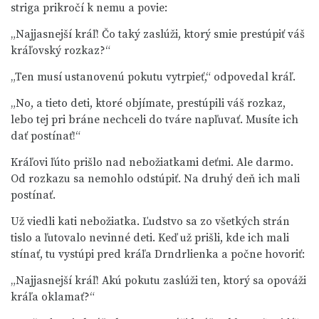
striga prikročí k nemu a povie:
„Najjasnejší kráľ! Čo taký zaslúži, ktorý smie prestúpiť váš
kráľovský rozkaz?“
„Ten musí ustanovenú pokutu vytrpieť,“ odpovedal kráľ.
„No, a tieto deti, ktoré objímate, prestúpili váš rozkaz,
lebo tej pri bráne nechceli do tváre napľuvať. Musíte ich
dať postínať!“
Kráľovi ľúto prišlo nad nebožiatkami deťmi. Ale darmo.
Od rozkazu sa nemohlo odstúpiť. Na druhý deň ich mali
postínať.
Už viedli kati nebožiatka. Ľudstvo sa zo všetkých strán
tislo a ľutovalo nevinné deti. Keď už prišli, kde ich mali
stínať, tu vystúpi pred kráľa Drndrlienka a počne hovoriť:
„Najjasnejší kráľ! Akú pokutu zaslúži ten, ktorý sa opováži
kráľa oklamať?“