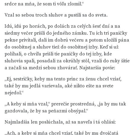
srdce na mňa, že som ti vôľu zlomil.“
Vzal so sebou troch sluhov a pustili sa do sveta.
Idú, idú po horách, po dolách za celých šesť dní a na
siedmy večer prišli do jedného zámku. Tu ich tri paničky
pekne privítali, dali im dobrú večeru a potom uložili pána
do osobitnej a sluhov tiež do osobitnej izby. Keď si už
políhali, o chvíľu prišli tie paničky do tej izby, kde
sluhovia spali, posadali za okrúhly stôl, vzali do ruky šitie
a začali sa medzi sebou zhovárať. Najstaršia povie:
„Ej, sestričky, keby ma tento princ za ženu chcel vziať,
také by mu jedlá varievala, aké nikto ešte na svete
nejedol.“
„A keby si mňa vzal,“ prerečie prostredná, „ja by mu tak
gazdovala, že by sa peňazmi obsýpal.“
Najmladšia len poslúchala, až sa naveľa i tá ohlási:
„Ach, a keby si mňa chcel vziať, také by mu dvojčatá