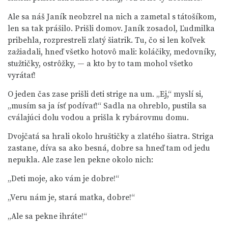
Ale sa náš Janík neobzrel na nich a zametal s tátošíkom,
len sa tak prášilo. Prišli domov. Janík zosadol, Ľudmilka
pribehla, rozprestreli zlatý šiatrik. Tu, čo si len koľvek
zažiadali, hneď všetko hotovô mali: koláčiky, medovníky,
stužtičky, ostrôžky, — a kto by to tam mohol všetko
vyrátať!
O jeden čas zase prišli deti strige na um. „Ej,“ myslí si,
„musím sa ja ísť podívať!“ Sadla na ohreblo, pustila sa
cválajúci dolu vodou a prišla k rybárovmu domu.
Dvojčatá sa hrali okolo hruštičky a zlatého šiatra. Striga
zastane, díva sa ako besná, dobre sa hneď tam od jedu
nepukla. Ale zase len pekne okolo nich:
„Deti moje, ako vám je dobre!“
„Veru nám je, stará matka, dobre!“
„Ale sa pekne ihráte!“