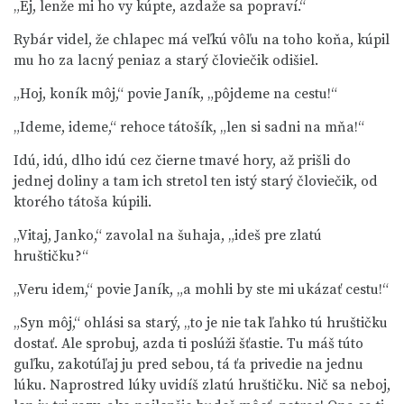
„Ej, lenže mi ho vy kúpte, azdaže sa popraví.“
Rybár videl, že chlapec má veľkú vôľu na toho koňa, kúpil
mu ho za lacný peniaz a starý človiečik odišiel.
„Hoj, koník môj,“ povie Janík, „pôjdeme na cestu!“
„Ideme, ideme,“ rehoce tátošík, „len si sadni na mňa!“
Idú, idú, dlho idú cez čierne tmavé hory, až prišli do
jednej doliny a tam ich stretol ten istý starý človiečik, od
ktorého tátoša kúpili.
„Vitaj, Janko,“ zavolal na šuhaja, „ideš pre zlatú
hruštičku?“
„Veru idem,“ povie Janík, „a mohli by ste mi ukázať cestu!“
„Syn môj,“ ohlási sa starý, „to je nie tak ľahko tú hruštičku
dostať. Ale sprobuj, azda ti poslúži šťastie. Tu máš túto
guľku, zakotúľaj ju pred sebou, tá ťa privedie na jednu
lúku. Naprostred lúky uvidíš zlatú hruštičku. Nič sa neboj,