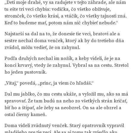
„Deti moje drahé, vy sa radujete v tejto záhrade, ale nám
tu ešte tri veci chybia: vodička, čo všetko obživuje,
stromček, čo všetko krási, a vtáčik, čo všetky tajnosti zná.
Keď to budeme mať, potom nám nič chybieť nebude.“
Najstarší sa dal na to, že donesie tie veci, bratovi ale a
sestre nechal doma venček, ktorý ak by do tretieho dňa
zvädol, môžu vedieť, že on zahynul.
Podľa druhých nechal im nožík, a keby videli, že je na
konci krvavý, vtedy že zahynul. Vybral sa na cestu. Stretol
ho jeden pustovník.
„Vitaj,“ povedá, „princ, ja viem čo hľadáš.“
Dal mu jablko, čo mu cestu ukáže, a vyložil mu, ako sa má
spravovať. Že tam budú na neho zo všetkých strán kričať,
biť ho a štípať, ale žeby sa neobzrel. On sa ale obzrel a
ostal čierny kameň.
Doma videli zvädnutý venček. Starý opatrovník vypravil
mladšieho pre tie veci. Ale sa aj tomu tak zviedlo ako