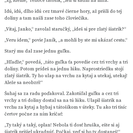
„Ej, ideme,“ rehoce tátošík, „len si sadni na mňa.“
Idú, idú, dlho idú cez tmavé čierne hory, až prišli do tej
doliny a tam našli zase toho človiečika.
„Vitaj, Janko,“ zavolal staručký, „ideš si pre zlatý šiatrik?“
„Veru idem,“ povie Janík, „a mohli by ste mi ukázať cestu.“
Starý mu dal zase jednu guľku.
„Hľaďže,“ povedá, „táto guľka ťa povedie cez tri vrchy a tri
doliny. Potom prídeš na jednu lúku. Naprostriedku stojí
zlatý šiatrik. Ty ho ulap na vrchu za kytaj a utekaj, utekaj!
Aleže sa neobzri!“
Šuhaj sa za radu poďakoval. Zakotúľal guľku a cez tri
vrchy a tri doliny dostal sa na tú lúku. Ulapil šiatrik na
vrchu za kytaj a hybaj s tátošíkom v úteky. Tu ako tri tisíc
čertov počne za ním kričať:
„Ty taký a taký, oplan! Nebola ti dosť hruška, ešte si aj
šiatrik prišiel ukradnúť. Počkaj, veď si ho ty dostaneš!“