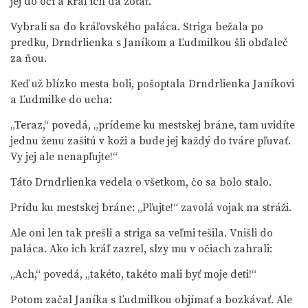
jej do očí a kráľ ich dá zoťať.
Vybrali sa do kráľovského paláca. Striga bežala po
predku, Drndrlienka s Janíkom a Ľudmilkou šli obďaleč
za ňou.
Keď už blízko mesta boli, pošoptala Drndrlienka Janíkovi
a Ľudmilke do ucha:
„Teraz,“ povedá, „prídeme ku mestskej bráne, tam uvidíte
jednu ženu zašitú v koži a bude jej každý do tváre pľuvať.
Vy jej ale nenapľujte!“
Táto Drndrlienka vedela o všetkom, čo sa bolo stalo.
Prídu ku mestskej bráne: „Pľujte!“ zavolá vojak na stráži.
Ale oni len tak prešli a striga sa veľmi tešila. Vnišli do
paláca. Ako ich kráľ zazrel, slzy mu v očiach zahrali:
„Ach,“ povedá, „takéto, takéto mali byť moje deti!“
Potom začal Janíka s Ľudmilkou objímať a bozkávať. Ale