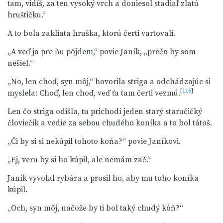
tam, vidíš, za ten vysoký vrch a doniesol stadiaľ zlatú
hruštičku.“
A to bola zakliata hruška, ktorú čerti vartovali.
„A veď ja pre ňu pôjdem,“ povie Janík, „prečo by som
nešiel.“
„No, len choď, syn môj,“ hovorila striga a odchádzajúc si
[
116
]
myslela: Choď, len choď, veď ťa tam čerti vezmú.
Len čo striga odišla, tu prichodí jeden starý staručičký
človiečik a vedie za sebou chudého koníka a to bol tátoš.
„Či by si si nekúpil tohoto koňa?“ povie Janíkovi.
„Ej, veru by si ho kúpil, ale nemám zač.“
Janík vyvolal rybára a prosil ho, aby mu toho koníka
kúpil.
„Och, syn môj, načože by ti bol taký chudý kôň?“