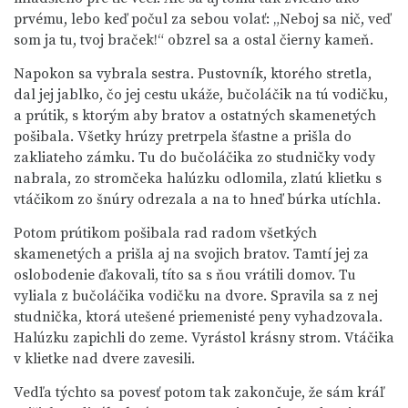
prvému, lebo keď počul za sebou volať: „Neboj sa nič, veď
som ja tu, tvoj braček!“ obzrel sa a ostal čierny kameň.
Napokon sa vybrala sestra. Pustovník, ktorého stretla,
dal jej jablko, čo jej cestu ukáže, bučoláčik na tú vodičku,
a prútik, s ktorým aby bratov a ostatných skamenetých
pošibala. Všetky hrúzy pretrpela šťastne a prišla do
zakliateho zámku. Tu do bučoláčika zo studničky vody
nabrala, zo stromčeka halúzku odlomila, zlatú klietku s
vtáčikom zo šnúry odrezala a na to hneď búrka utíchla.
Potom prútikom pošibala rad radom všetkých
skamenetých a prišla aj na svojich bratov. Tamtí jej za
oslobodenie ďakovali, títo sa s ňou vrátili domov. Tu
vyliala z bučoláčika vodičku na dvore. Spravila sa z nej
studnička, ktorá utešené priemenisté peny vyhadzovala.
Halúzku zapichli do zeme. Vyrástol krásny strom. Vtáčika
v klietke nad dvere zavesili.
Vedľa týchto sa povesť potom tak zakončuje, že sám kráľ