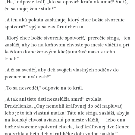
„Ha,“ odpovie kráľ, „kto sa opováži kráľa oklamať? Vidíš,
čo sa mojej žene stalo?“
„A ten akú pokutu zasluhuje, ktorý chce božie stvorenie
spotvoriť?“ spýta sa zas Drndrlienka.
„Ktorý chce božie stvorenie spotvoriť,“ prerečie striga, „ten
zaslúži, aby ho na koňovom chvoste po meste vláčili a pri
každom dome žeravými kliešťami živé mäso z neho
trhali.“
„A či sa svedčí, aby deti svojich vlastných rodičov do
posmechu uvádzali?“
„To sa nesvedčí,“ odpovie na to kráľ.
„A tak ani tieto deti nezaslúžia smrť!“ zvolala
Drndrlienka. „Ony nemohli kráľovnej do očí napľuvať,
lebo je to ich vlastná matka! Táto ale striga zaslúži, aby ju
na konský chvost uviazanú po meste vláčili, — lebo ona
božie stvorenie spotvoriť chcela, keď kráľovnej dve štence
podvrhla a tieto deti v truhličke dolu vodou pustila!“