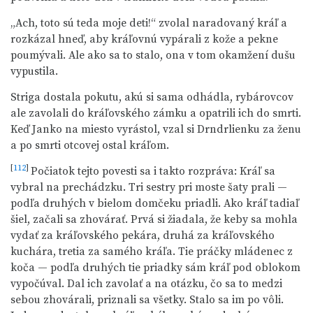
„Ach, toto sú teda moje deti!“ zvolal naradovaný kráľ a
rozkázal hneď, aby kráľovnú vypárali z kože a pekne
poumývali. Ale ako sa to stalo, ona v tom okamžení dušu
vypustila.
Striga dostala pokutu, akú si sama odhádla, rybárovcov
ale zavolali do kráľovského zámku a opatrili ich do smrti.
Keď Janko na miesto vyrástol, vzal si Drndrlienku za ženu
a po smrti otcovej ostal kráľom.
[
112
]
Počiatok tejto povesti sa i takto rozpráva: Kráľ sa
vybral na prechádzku. Tri sestry pri moste šaty prali —
podľa druhých v bielom domčeku priadli. Ako kráľ tadiaľ
šiel, začali sa zhovárať. Prvá si žiadala, že keby sa mohla
vydať za kráľovského pekára, druhá za kráľovského
kuchára, tretia za samého kráľa. Tie práčky mládenec z
koča — podľa druhých tie priadky sám kráľ pod oblokom
vypočúval. Dal ich zavolať a na otázku, čo sa to medzi
sebou zhovárali, priznali sa všetky. Stalo sa im po vôli.