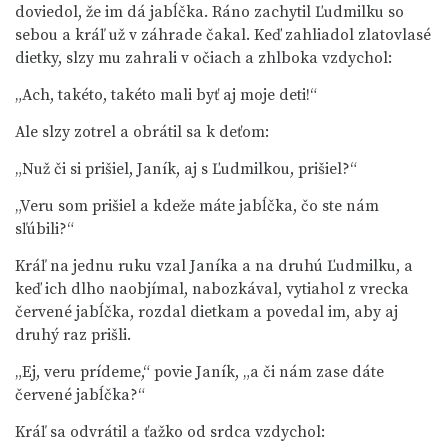
doviedol, že im dá jabĺčka. Ráno zachytil Ľudmilku so
sebou a kráľ už v záhrade čakal. Keď zahliadol zlatovlasé
dietky, slzy mu zahrali v očiach a zhlboka vzdychol:
„Ach, takéto, takéto mali byť aj moje deti!“
Ale slzy zotrel a obrátil sa k deťom:
„Nuž či si prišiel, Janík, aj s Ľudmilkou, prišiel?“
„Veru som prišiel a kdeže máte jabĺčka, čo ste nám
sľúbili?“
Kráľ na jednu ruku vzal Janíka a na druhú Ľudmilku, a
keď ich dlho naobjímal, nabozkával, vytiahol z vrecka
červené jabĺčka, rozdal dietkam a povedal im, aby aj
druhý raz prišli.
„Ej, veru prídeme,“ povie Janík, „a či nám zase dáte
červené jabĺčka?“
Kráľ sa odvrátil a ťažko od srdca vzdychol: