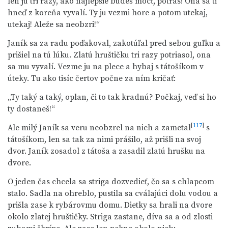
len ju tri razy, ako najlepšie budeš môcť, potras! Ona sa ti
hneď z koreňa vyvalí. Ty ju vezmi hore a potom utekaj,
utekaj! Aleže sa neobzri!“
Janík sa za radu poďakoval, zakotúľal pred sebou guľku a
prišiel na tú lúku. Zlatú hruštičku tri razy potriasol, ona
sa mu vyvalí. Vezme ju na plece a hybaj s tátošíkom v
úteky. Tu ako tisíc čertov počne za ním kričať:
„Ty taký a taký, oplan, či to tak kradnú? Počkaj, veď si ho
ty dostaneš!“
[
117
]
Ale milý Janík sa veru neobzrel na nich a zametal
s
tátošíkom, len sa tak za nimi prášilo, až prišli na svoj
dvor. Janík zosadol z tátoša a zasadil zlatú hrušku na
dvore.
O jeden čas chcela sa striga dozvedieť, čo sa s chlapcom
stalo. Sadla na ohreblo, pustila sa cválajúci dolu vodou a
prišla zase k rybárovmu domu. Dietky sa hrali na dvore
okolo zlatej hruštičky. Striga zastane, díva sa a od zlosti