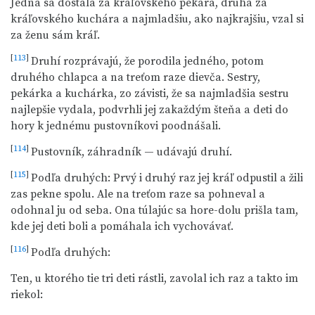
Jedna sa dostala za kráľovského pekára, druhá za
kráľovského kuchára a najmladšiu, ako najkrajšiu, vzal si
za ženu sám kráľ.
[
113
]
Druhí rozprávajú, že porodila jedného, potom
druhého chlapca a na treťom raze dievča. Sestry,
pekárka a kuchárka, zo závisti, že sa najmladšia sestru
najlepšie vydala, podvrhli jej zakaždým šteňa a deti do
hory k jednému pustovníkovi poodnášali.
[
114
]
Pustovník, záhradník — udávajú druhí.
[
115
]
Podľa druhých: Prvý i druhý raz jej kráľ odpustil a žili
zas pekne spolu. Ale na treťom raze sa pohneval a
odohnal ju od seba. Ona túlajúc sa hore-dolu prišla tam,
kde jej deti boli a pomáhala ich vychovávať.
[
116
]
Podľa druhých:
Ten, u ktorého tie tri deti rástli, zavolal ich raz a takto im
riekol: