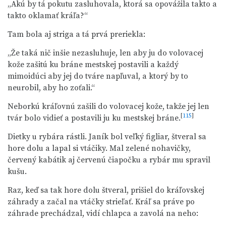
„Akú by tá pokutu zasluhovala, ktorá sa opovážila takto a
takto oklamať kráľa?“
Tam bola aj striga a tá prvá preriekla:
„Že taká nič inšie nezasluhuje, len aby ju do volovacej
kože zašitú ku bráne mestskej postavili a každý
mimoidúci aby jej do tváre napľuval, a ktorý by to
neurobil, aby ho zoťali.“
Neborkú kráľovnú zašili do volovacej kože, takže jej len
[
115
]
tvár bolo vidieť a postavili ju ku mestskej bráne.
Dietky u rybára rástli. Janík bol veľký figliar, štveral sa
hore dolu a lapal si vtáčiky. Mal zelené nohavičky,
červený kabátik aj červenú čiapočku a rybár mu spravil
kušu.
Raz, keď sa tak hore dolu štveral, prišiel do kráľovskej
záhrady a začal na vtáčky strieľať. Kráľ sa práve po
záhrade prechádzal, vidí chlapca a zavolá na neho: