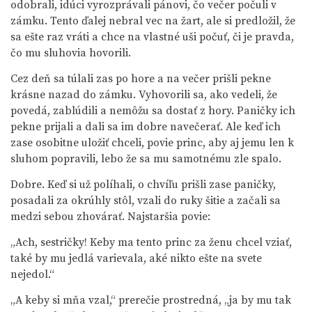
odobrali, idúci vyrozprávali pánovi, čo večer počuli v
zámku. Tento ďalej nebral vec na žart, ale si predložil, že
sa ešte raz vráti a chce na vlastné uši počuť, či je pravda,
čo mu sluhovia hovorili.
Cez deň sa túlali zas po hore a na večer prišli pekne
krásne nazad do zámku. Vyhovorili sa, ako vedeli, že
povedá, zablúdili a nemôžu sa dostať z hory. Paničky ich
pekne prijali a dali sa im dobre navečerať. Ale keď ich
zase osobitne uložiť chceli, povie princ, aby aj jemu len k
sluhom popravili, lebo že sa mu samotnému zle spalo.
Dobre. Keď si už políhali, o chvíľu prišli zase paničky,
posadali za okrúhly stôl, vzali do ruky šitie a začali sa
medzi sebou zhovárať. Najstaršia povie:
„Ach, sestričky! Keby ma tento princ za ženu chcel vziať,
také by mu jedlá varievala, aké nikto ešte na svete
nejedol.“
„A keby si mňa vzal,“ prerečie prostredná, „ja by mu tak