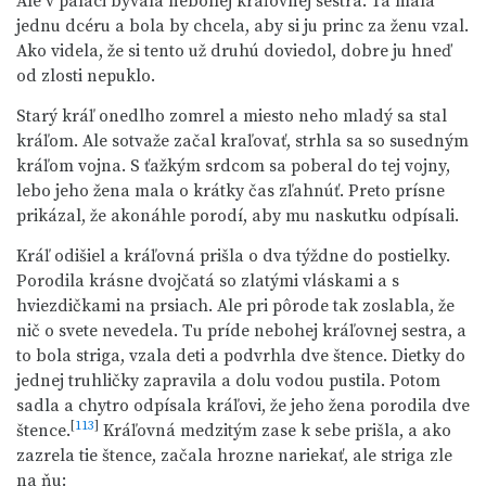
Ale v paláci bývala nebohej kráľovnej sestra. Tá mala
jednu dcéru a bola by chcela, aby si ju princ za ženu vzal.
Ako videla, že si tento už druhú doviedol, dobre ju hneď
od zlosti nepuklo.
Starý kráľ onedlho zomrel a miesto neho mladý sa stal
kráľom. Ale sotvaže začal kraľovať, strhla sa so susedným
kráľom vojna. S ťažkým srdcom sa poberal do tej vojny,
lebo jeho žena mala o krátky čas zľahnúť. Preto prísne
prikázal, že akonáhle porodí, aby mu naskutku odpísali.
Kráľ odišiel a kráľovná prišla o dva týždne do postielky.
Porodila krásne dvojčatá so zlatými vláskami a s
hviezdičkami na prsiach. Ale pri pôrode tak zoslabla, že
nič o svete nevedela. Tu príde nebohej kráľovnej sestra, a
to bola striga, vzala deti a podvrhla dve štence. Dietky do
jednej truhličky zapravila a dolu vodou pustila. Potom
sadla a chytro odpísala kráľovi, že jeho žena porodila dve
[
113
]
štence.
Kráľovná medzitým zase k sebe prišla, a ako
zazrela tie štence, začala hrozne nariekať, ale striga zle
na ňu: