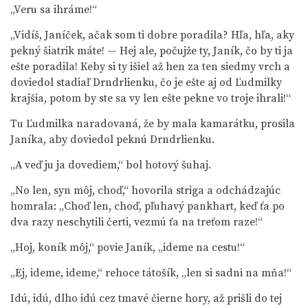
„Veru sa ihráme!“
„Vidíš, Janíček, ačak som ti dobre poradila? Hľa, hľa, aky
pekný šiatrik máte! — Hej ale, počujže ty, Janík, čo by ti ja
ešte poradila! Keby si ty išiel až hen za ten siedmy vrch a
doviedol stadiaľ Drndrlienku, čo je ešte aj od Ľudmilky
krajšia, potom by ste sa vy len ešte pekne vo troje ihrali!“
Tu Ľudmilka naradovaná, že by mala kamarátku, prosila
Janíka, aby doviedol peknú Drndrlienku.
„A veď ju ja dovediem,“ bol hotový šuhaj.
„No len, syn môj, choď,“ hovorila striga a odchádzajúc
homrala: „Choď len, choď, pľuhavý pankhart, keď ťa po
dva razy neschytili čerti, vezmú ťa na treťom raze!“
„Hoj, koník môj,“ povie Janík, „ideme na cestu!“
„Ej, ideme, ideme,“ rehoce tátošík, „len si sadni na mňa!“
Idú, idú, dlho idú cez tmavé čierne hory, až prišli do tej