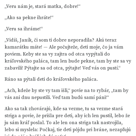
„Veru nám je, stará matka, dobre!“
„Ako sa pekne ihráte!“
„Veru sa ihráme!“
„Vidíš, Janík, či som ti dobre neporadila? Akú teraz
kamarátku máte! — Ale počujteže, deti moje, čo ja vám
poviem. Keby ste sa vy zajtra od otca vypýtali do
kráľovského paláca, tam len bude pekne, tam by ste sa vy
zabavili! Pýtajte sa od otca, pýtajte! Veď vás on pustí.“
Ráno sa pýtali deti do kráľovského paláca.
„Ach, kdeže by ste vy tam išli,“ povie na to rybár, „tam by
vás ani dnu nepustili. Veď tam budú samí páni!“
Ako sa tak zhovárajú, kde sa vezme, tu sa vezme stará
striga a povie, že prišla pre deti, aby ich len pustil, lebo že
ju sám kráľ poslal. To ale len ona striga tak nastrojila,
lebo si myslela: Počkaj, tie deti pôjdu pri bráne, nezapľujú