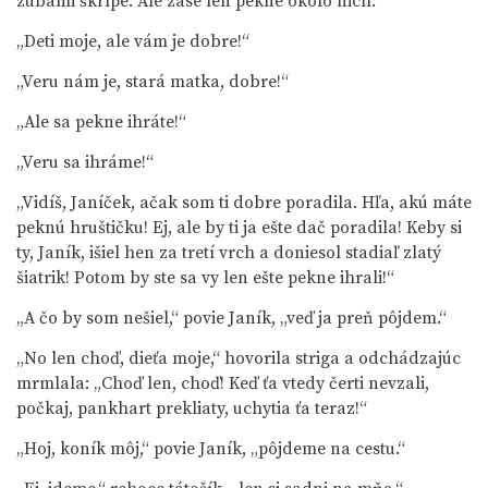
zubami škrípe. Ale zase len pekne okolo nich:
„Deti moje, ale vám je dobre!“
„Veru nám je, stará matka, dobre!“
„Ale sa pekne ihráte!“
„Veru sa ihráme!“
„Vidíš, Janíček, ačak som ti dobre poradila. Hľa, akú máte
peknú hruštičku! Ej, ale by ti ja ešte dač poradila! Keby si
ty, Janík, išiel hen za tretí vrch a doniesol stadiaľ zlatý
šiatrik! Potom by ste sa vy len ešte pekne ihrali!“
„A čo by som nešiel,“ povie Janík, „veď ja preň pôjdem.“
„No len choď, dieťa moje,“ hovorila striga a odchádzajúc
mrmlala: „Choď len, choď! Keď ťa vtedy čerti nevzali,
počkaj, pankhart prekliaty, uchytia ťa teraz!“
„Hoj, koník môj,“ povie Janík, „pôjdeme na cestu.“