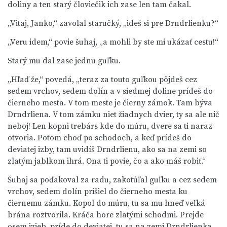
doliny a ten starý človiečik ich zase len tam čakal.
„Vitaj, Janko,“ zavolal staručký, „ideš si pre Drndrlienku?“
„Veru idem,“ povie šuhaj, „a mohli by ste mi ukázať cestu!“
Starý mu dal zase jednu guľku.
„Hľaď že,“ povedá, „teraz za touto guľkou pôjdeš cez
sedem vrchov, sedem dolín a v siedmej doline prídeš do
čierneho mesta. V tom meste je čierny zámok. Tam býva
Drndrliena. V tom zámku niet žiadnych dvier, ty sa ale nič
neboj! Len kopni trebárs kde do múru, dvere sa ti naraz
otvoria. Potom choď po schodoch, a keď prídeš do
deviatej izby, tam uvidíš Drndrlienu, ako sa na zemi so
zlatým jablkom ihrá. Ona ti povie, čo a ako máš robiť.“
Šuhaj sa poďakoval za radu, zakotúľal guľku a cez sedem
vrchov, sedem dolín prišiel do čierneho mesta ku
čiernemu zámku. Kopol do múru, tu sa mu hneď veľká
brána roztvorila. Kráča hore zlatými schodmi. Prejde
osem izieb, príde do deviatej, tu sa na zemi Drndrlienka