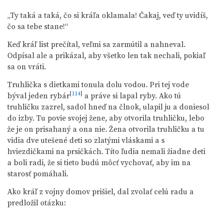
„Ty taká a taká, čo si kráľa oklamala! Čakaj, veď ty uvidíš,
čo sa tebe stane!“
Keď kráľ list prečítal, veľmi sa zarmútil a nahneval.
Odpísal ale a prikázal, aby všetko len tak nechali, pokiaľ
sa on vráti.
Truhlička s dietkami tonula dolu vodou. Pri tej vode
[
114
]
býval jeden rybár
a práve si lapal ryby. Ako tú
truhličku zazrel, sadol hneď na člnok, ulapil ju a doniesol
do izby. Tu povie svojej žene, aby otvorila truhličku, lebo
že je on prisahaný a ona nie. Žena otvorila truhličku a tu
vidia dve utešené deti so zlatými vláskami a s
hviezdičkami na prsičkách. Títo ľudia nemali žiadne deti
a boli radi, že si tieto budú môcť vychovať, aby im na
starosť pomáhali.
Ako kráľ z vojny domov prišiel, dal zvolať celú radu a
predložil otázku: