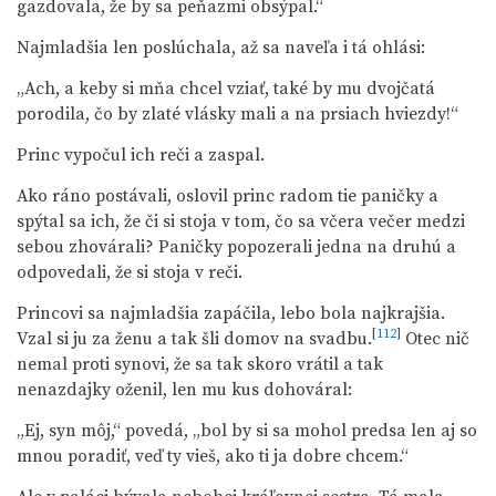
gazdovala, že by sa peňazmi obsýpal.“
Najmladšia len poslúchala, až sa naveľa i tá ohlási:
„Ach, a keby si mňa chcel vziať, také by mu dvojčatá
porodila, čo by zlaté vlásky mali a na prsiach hviezdy!“
Princ vypočul ich reči a zaspal.
Ako ráno postávali, oslovil princ radom tie paničky a
spýtal sa ich, že či si stoja v tom, čo sa včera večer medzi
sebou zhovárali? Paničky popozerali jedna na druhú a
odpovedali, že si stoja v reči.
Princovi sa najmladšia zapáčila, lebo bola najkrajšia.
[
112
]
Vzal si ju za ženu a tak šli domov na svadbu.
Otec nič
nemal proti synovi, že sa tak skoro vrátil a tak
nenazdajky oženil, len mu kus dohováral:
„Ej, syn môj,“ povedá, „bol by si sa mohol predsa len aj so
mnou poradiť, veď ty vieš, ako ti ja dobre chcem.“