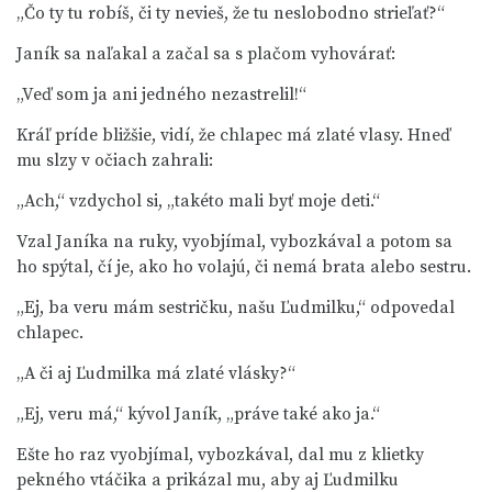
„Čo ty tu robíš, či ty nevieš, že tu neslobodno strieľať?“
Janík sa naľakal a začal sa s plačom vyhovárať:
„Veď som ja ani jedného nezastrelil!“
Kráľ príde bližšie, vidí, že chlapec má zlaté vlasy. Hneď
mu slzy v očiach zahrali:
„Ach,“ vzdychol si, „takéto mali byť moje deti.“
Vzal Janíka na ruky, vyobjímal, vybozkával a potom sa
ho spýtal, čí je, ako ho volajú, či nemá brata alebo sestru.
„Ej, ba veru mám sestričku, našu Ľudmilku,“ odpovedal
chlapec.
„A či aj Ľudmilka má zlaté vlásky?“
„Ej, veru má,“ kývol Janík, „práve také ako ja.“
Ešte ho raz vyobjímal, vybozkával, dal mu z klietky
pekného vtáčika a prikázal mu, aby aj Ľudmilku