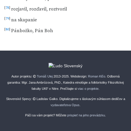
[
78
]
rozjavil, rozďavil, roztvoril
[
79
]
na skapanie
[
80
]
Pánbožko, Pán Boh
Autor projektu:
Tomáš Ulej
2013-2025. Webdesign:
Roman Klčo
. Odborná
garantka: Mgr. Jana Ambrózová, PhD., Katedra etnológie a folkloristiky Filozofickej
fakulty UKF v Nitre. Prečítajte si
viac o projekte
.
Slovenské Spevy:
Ladislav Galko. Digitalizujeme s láskavým súhlasom dedičov a
vydavateľstva Opus
.
Páči sa vám projekt? Môžete
prispieť na jeho prevádzku
.