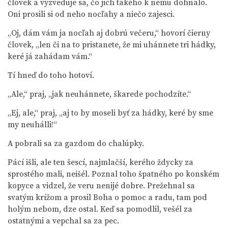
človek a vyzveduje sa, čo jich takého k nemu dohnalo.
Oni prosili si od neho nocľahy a niečo zajesci.
„Oj, dám vám ja nocľah aj dobrú večeru,“ hovorí čierny
človek, „len či na to pristanete, že mi uhánnete tri hádky,
keré já zahádam vám.“
Tí hneď do toho hotoví.
„Ale,“ praj, „jak neuhánnete, škarede pochodzíte.“
„Ej, ale,“ praj, „aj to by moseli byť za hádky, keré by sme
my neuhálli!“
A pobrali sa za gazdom do chalúpky.
Pácí išli, ale ten šescí, najmlačší, kerého ždycky za
sprostého mali, neišél. Poznal toho špatného po konském
kopyce a vidzel, že veru nenijé dobre. Prežehnal sa
svatým krížom a prosil Boha o pomoc a radu, tam pod
holým nebom, dze ostal. Keď sa pomodlil, vešél za
ostatnými a vepchal sa za pec.