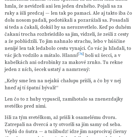
hmla, že nevidzeli ani len jeden druhého. Pojali sa za
ruky a išli predcaj — len tak po pamaci. Ale aj takto iba čo
dolu nosom padali, podotúkali a pozarážali sa. Posadali
si teda a čakali, dokúl by sa nerozsvetlelo. Keď po duhém
čakaní trocha rozbrieždilo sa jim, vidzeli, že zešli z cesty
a že poblúdzili. To jim nahnalo strachu, lebo v húščine
nenijé len tak ledabolo cestu vynajci. Čo vác ju hľadali, to
[
76
]
vác jich vodzilo a mátalo. Hlanní
boli už šecci, a v
kabelkách ani odrobinky za makové zrnko. Tu rekne
jeden z ních, šecek ustatý a namrzený:
„Keby sme len na nejakú chalupu prišli, a čo by v nej
hneď aj tí špatní bývali!“
Len čo to z huby vypuscil, zamihotalo sa znenezdajky
svetélko pred nimi.
Išli za tým svetélkom, až prišli k osamelému dvoru.
Zatrepali na dvercá a ty otvorili sa jím samy od seba.
Vejdú do ňutra — a tužibudz! idze jim naprocivaj čierny