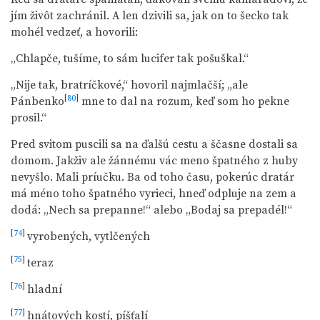
jím živôt zachránil. A len dzivili sa, jak on to šecko tak
mohél vedzeť, a hovorili:
„Chlapče, tušíme, to sám lucifer tak pošuškal.“
„Nije tak, bratríčkové,“ hovoril najmlačší; „ale
[
80
]
Pánbenko
mne to dal na rozum, keď som ho pekne
prosil.“
Pred svitom puscili sa na ďalšú cestu a ščasne dostali sa
domom. Jakživ ale žánnému vác meno špatného z huby
nevyšlo. Mali príučku. Ba od toho času, pokerúc dratár
má méno toho špatného vyrieci, hneď odpluje na zem a
dodá: „Nech sa prepanne!“ alebo „Bodaj sa prepadél!“
[
74
]
vyrobených, vytlčených
[
75
]
teraz
[
76
]
hladní
[
77
]
hnátových kostí, píšťalí