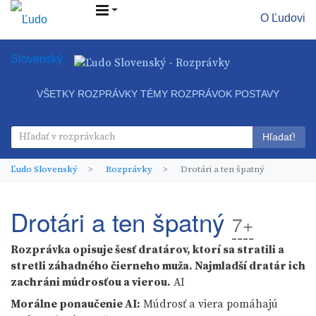
O Ľudovi
VŠETKY ROZPRÁVKY
TÉMY ROZPRÁVOK
POSTAVY
Hľadať!
Ľudo Slovenský
Rozprávky
Drotári a ten špatný
Drotári a ten špatný
7+
Rozprávka opisuje šesť dratárov, ktorí sa stratili a
stretli záhadného čierneho muža. Najmladší dratár ich
zachráni múdrosťou a vierou.
AI
Morálne ponaučenie
AI
:
Múdrosť a viera pomáhajú