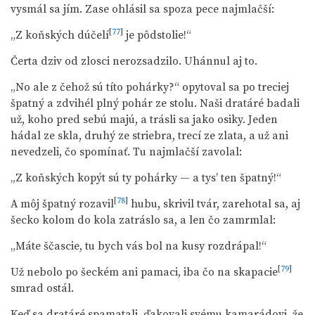
vysmál sa jím. Zase ohlásil sa spoza pece najmlačší:
[
77
]
„Z koňských dúčelí
je pôdstolie!“
Čerta dziv od zlosci nerozsadzilo. Uhánnul aj to.
„No ale z čehož sú títo pohárky?“ opytoval sa po treciej
špatný a zdvihél plný pohár ze stolu. Naši dratáré badali
už, koho pred sebú majú, a trásli sa jako osiky. Jeden
hádal ze skla, druhý ze striebra, trecí ze zlata, a už ani
nevedzeli, čo spomínať. Tu najmlačší zavolal:
„Z koňských kopýt sú ty pohárky — a tys’ ten špatný!“
[
78
]
A môj špatný rozavil
hubu, skrivil tvár, zarehotal sa, aj
šecko kolom do kola zatráslo sa, a len čo zamrmlal:
„Máte ščascie, tu bych vás bol na kusy rozdrápal!“
[
79
]
Už nebolo po šeckém ani pamaci, iba čo na skapacie
smrad ostál.
Keď sa dratáré spamatali, ďakovali svému kamarádovi, že