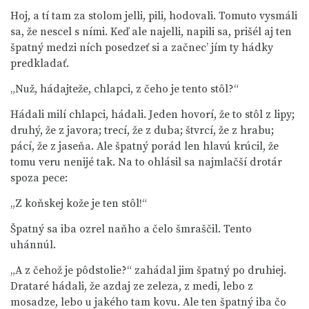
Hoj, a tí tam za stolom jelli, pili, hodovali. Tomuto vysmáli
sa, že nescel s ními. Keď ale najelli, napili sa, prišél aj ten
špatný medzi ních posedzeť si a začnec’ jím ty hádky
predkladať.
„Nuž, hádajteže, chlapci, z čeho je tento stôl?“
Hádali milí chlapci, hádali. Jeden hovorí, že to stôl z lipy;
druhý, že z javora; trecí, že z duba; štvrcí, že z hrabu;
pácí, že z jaseňa. Ale špatný porád len hlavú krúcil, že
tomu veru nenijé tak. Na to ohlásil sa najmlačší drotár
spoza pece:
„Z koňskej kože je ten stôl!“
Špatný sa iba ozrel naňho a čelo šmraščil. Tento
uhánnúl.
„A z čehož je pôdstolie?“ zahádal jim špatný po druhiej.
Drataré hádali, že azdaj ze zeleza, z medi, lebo z
mosadze, lebo u jakého tam kovu. Ale ten špatný iba čo