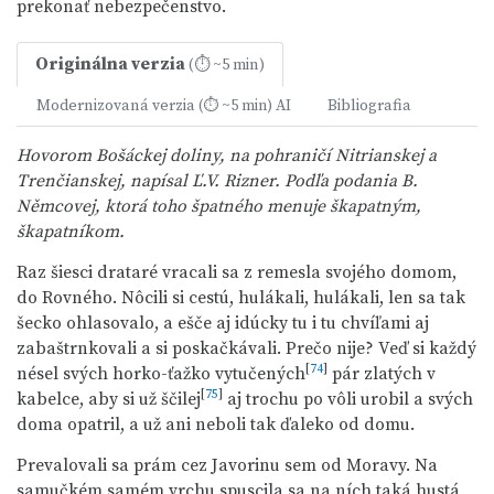
prekonať nebezpečenstvo.
Originálna verzia
(⏱ ~5 min)
Modernizovaná verzia
AI
Bibliografia
(⏱ ~5 min)
Hovorom Bošáckej doliny, na pohraničí Nitrianskej a
Trenčianskej, napísal Ľ.V. Rizner. Podľa podania B.
Němcovej, ktorá toho špatného menuje škapatným,
škapatníkom.
Raz šiesci drataré vracali sa z remesla svojého domom,
do Rovného. Nôcili si cestú, hulákali, hulákali, len sa tak
šecko ohlasovalo, a ešče aj idúcky tu i tu chvíľami aj
zabaštrnkovali a si poskačkávali. Prečo nije? Veď si každý
[
74
]
nésel svých horko-ťažko vytučených
pár zlatých v
[
75
]
kabelce, aby si už ščilej
aj trochu po vôli urobil a svých
doma opatril, a už ani neboli tak ďaleko od domu.
Prevalovali sa prám cez Javorinu sem od Moravy. Na
samučkém samém vrchu spuscila sa na ních taká hustá